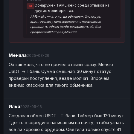
Обнаружен 1 AML-кейс среди отзывов на
🚫
Наличные
Наличные
USD
USD
других мониторингах.
AML-кейс — это когда обменник блокирует
Наличные
Наличные
KZT
KZT
криптовалюту пользователя и отказывается
проводить обмен (либо возвращать её) без
предоставления документов.
Меняла
2025-03-29
Ох как жаль, что не прочел отзывы сразу. Меняю
USDT -> Тбанк. Сумма смешная. 30 минут статус
проверки поступления, везде молчат. Впрочем
видимо классика для такого обменника.
Илья
2025-05-18
Создавал обмен USDT - Т-банк. Таймер был 120 минут.
Где-то в середине написал им на почту, чтобы узнать
все ли хорошо с ордером. Оветили только спустя 41