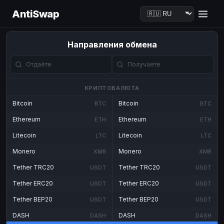
AntiSwap
Направления обмена
КРИПТОВАЛЮТА
Bitcoin
Bitcoin
BTC
BTC
Ethereum
Ethereum
ETH
ETH
Litecoin
Litecoin
LTC
LTC
Monero
Monero
XMR
XMR
Tether TRC20
Tether TRC20
USDT
USDT
Tether ERC20
Tether ERC20
USDT
USDT
Tether BEP20
Tether BEP20
USDT
USDT
DASH
DASH
DASH
DASH