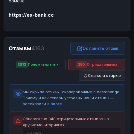
обмена
ЮMoney
ЮMoney
RUB
RUB
https://ex-bank.cc
БАЛАНСЫ КРИПТОБИРЖ
Binance
Binance
RUB
RUB
ИНТЕРНЕТ БАНКИНГ
СБЕР
СБЕР
RUB
RUB
Отзывы
4163
Оставить отзыв
Альфа-Банк
Альфа-Банк
RUB
RUB
Райффайзен
Райффайзен
RUB
RUB
3813
Положительных
350
Отрицательных
ВТБ
ВТБ
RUB
RUB
Сначала старые
Т-Банк
Т-Банк
RUB
RUB
Мы скрыли отзывы, скопированные с bestchange.
ДЕНЕЖНЫЕ ПЕРЕВОДЫ
Почему и как теперь устроены наши отзывы —
ЗК
ЗК
USD
USD
рассказали
в блоге
.
WU
WU
USD
USD
Обнаружено 348 отрицательных отзывов на
НАЛИЧНЫЕ ДЕНЬГИ
других мониторингах.
Наличные
Наличные
RUB
RUB
ИЗ НИХ: