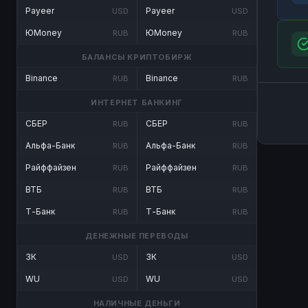
Payeer
Payeer
USD
USD
ЮMoney
ЮMoney
RUB
RUB
БАЛАНСЫ КРИПТОБИРЖ
Binance
Binance
RUB
RUB
ИНТЕРНЕТ БАНКИНГ
СБЕР
СБЕР
RUB
RUB
Альфа-Банк
Альфа-Банк
RUB
RUB
Райффайзен
Райффайзен
RUB
RUB
ВТБ
ВТБ
RUB
RUB
Т-Банк
Т-Банк
RUB
RUB
ДЕНЕЖНЫЕ ПЕРЕВОДЫ
ЗК
ЗК
USD
USD
WU
WU
USD
USD
НАЛИЧНЫЕ ДЕНЬГИ