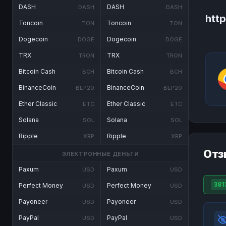
DASH
DASH
DASH
DASH
htt
Toncoin
Toncoin
TON
TON
Dogecoin
Dogecoin
DOGE
DOGE
TRX
TRX
TRON
TRON
Bitcoin Cash
Bitcoin Cash
BCH
BCH
BinanceCoin
BinanceCoin
BEP20
BEP20
Ether Classic
Ether Classic
ETC
ETC
Solana
Solana
SOL
SOL
Ripple
Ripple
XRP
XRP
Отз
ЭЛЕКТРОННЫЕ ДЕНЬГИ
Paxum
Paxum
USD
USD
381
Perfect Money
Perfect Money
USD
USD
Payoneer
Payoneer
USD
USD
PayPal
PayPal
USD
USD