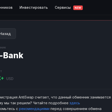
Сервисы
нников
Инвестировать
NEW
Назад
ник
-Bank
т
K+
USD
истрация AntiSwap считает, что данный обменник занимается
у мы так решили? Читайте подробнее
здесь
комьтесь с
рекомендациями
перед совершением обмена