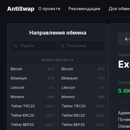
AntiSwap
О проекте
Рекомендации
Для обме
Направления обмена
Обмен
КРИПТОВАЛЮТА
Ex
Bitcoin
Bitcoin
BTC
BTC
Ethereum
Ethereum
ETH
ETH
Оборо
Litecoin
Litecoin
LTC
LTC
5.6
Monero
Monero
XMR
XMR
Tether TRC20
Tether TRC20
USDT
USDT
Админ
Tether ERC20
Tether ERC20
USDT
USDT
Почем
Tether BEP20
Tether BEP20
USDT
USDT
Озна