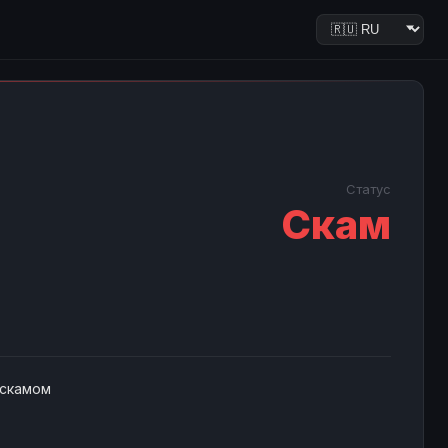
Статус
Скам
 скамом