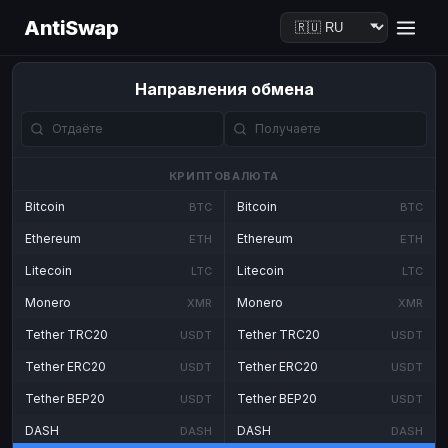
AntiSwap
Направления обмена
КРИПТОВАЛЮТА
Bitcoin
Bitcoin
BTC
BTC
Ethereum
Ethereum
ETH
ETH
Litecoin
Litecoin
LTC
LTC
Monero
Monero
XMR
XMR
Tether TRC20
Tether TRC20
USDT
USDT
Tether ERC20
Tether ERC20
USDT
USDT
Tether BEP20
Tether BEP20
USDT
USDT
DASH
DASH
DASH
DASH