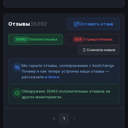
ЮMoney
ЮMoney
RUB
RUB
БАЛАНСЫ КРИПТОБИРЖ
Отзывы
36392
Binance
Binance
Оставить отзыв
RUB
RUB
ИНТЕРНЕТ БАНКИНГ
35463
Положительных
929
Отрицательных
СБЕР
СБЕР
RUB
RUB
Сначала новые
Альфа-Банк
Альфа-Банк
RUB
RUB
Райффайзен
Райффайзен
RUB
RUB
Мы скрыли отзывы, скопированные с bestchange.
ВТБ
ВТБ
RUB
RUB
Почему и как теперь устроены наши отзывы —
рассказали
в блоге
.
Т-Банк
Т-Банк
RUB
RUB
ДЕНЕЖНЫЕ ПЕРЕВОДЫ
Обнаружено 35463 положительных отзывов на
других мониторингах.
ЗК
ЗК
USD
USD
WU
WU
USD
USD
НАЛИЧНЫЕ ДЕНЬГИ
1
Наличные
Наличные
RUB
RUB