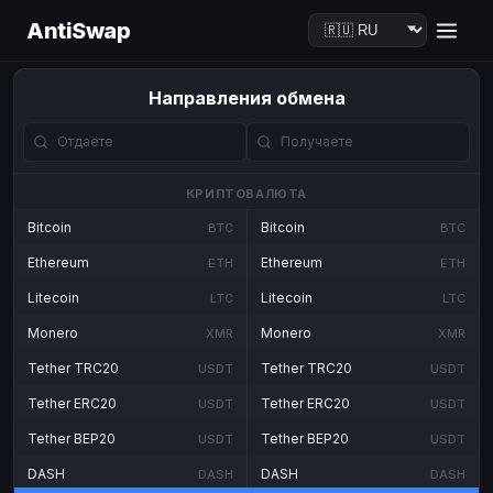
AntiSwap
Направления обмена
КРИПТОВАЛЮТА
Bitcoin
Bitcoin
BTC
BTC
Ethereum
Ethereum
ETH
ETH
Litecoin
Litecoin
LTC
LTC
Monero
Monero
XMR
XMR
Tether TRC20
Tether TRC20
USDT
USDT
Tether ERC20
Tether ERC20
USDT
USDT
Tether BEP20
Tether BEP20
USDT
USDT
DASH
DASH
DASH
DASH