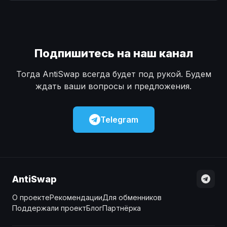
Наличные
Наличные
USD
USD
Наличные
Наличные
KZT
KZT
Подпишитесь на наш канал
Тогда AntiSwap всегда будет под рукой. Будем
ждать ваши вопросы и предложения.
Telegram
AntiSwap
О проекте
Рекомендации
Для обменников
Поддержали проект
Блог
Партнёрка