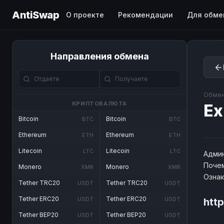
AntiSwap
О проекте
Рекомендации
Для обме
Направления обмена
Обмен
КРИПТОВАЛЮТА
E
Bitcoin
Bitcoin
BTC
BTC
Ethereum
Ethereum
ETH
ETH
Litecoin
Litecoin
LTC
LTC
Админ
Почем
Monero
Monero
XMR
XMR
Озна
Tether TRC20
Tether TRC20
USDT
USDT
Tether ERC20
Tether ERC20
USDT
USDT
http
Tether BEP20
Tether BEP20
USDT
USDT