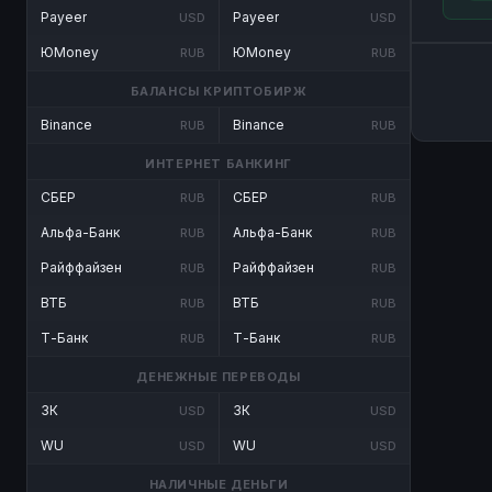
Payeer
Payeer
USD
USD
ЮMoney
ЮMoney
RUB
RUB
БАЛАНСЫ КРИПТОБИРЖ
Binance
Binance
RUB
RUB
ИНТЕРНЕТ БАНКИНГ
СБЕР
СБЕР
RUB
RUB
Альфа-Банк
Альфа-Банк
RUB
RUB
Райффайзен
Райффайзен
RUB
RUB
ВТБ
ВТБ
RUB
RUB
Т-Банк
Т-Банк
RUB
RUB
ДЕНЕЖНЫЕ ПЕРЕВОДЫ
ЗК
ЗК
USD
USD
WU
WU
USD
USD
НАЛИЧНЫЕ ДЕНЬГИ