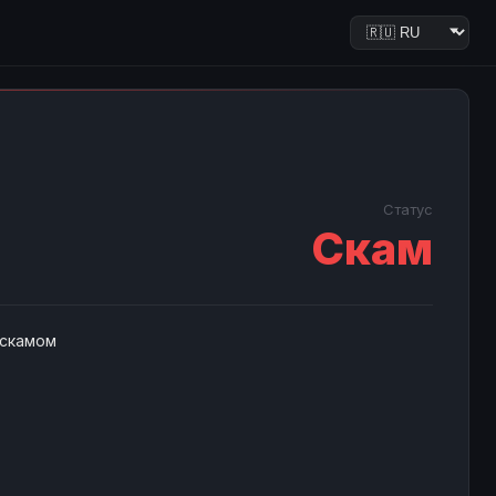
Статус
Скам
 скамом