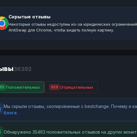
Скрытые отзывы
Некоторые отзывы недоступны из-за юридических ограничений
AntiSwap для Chrome, чтобы видеть полную картину.
ывы
36392
Положительных
Отрицательных
63
929
Мы скрыли отзывы, скопированные с bestchange. Почему и 
блоге
.
Обнаружено 35463 положительных отзывов на других монит