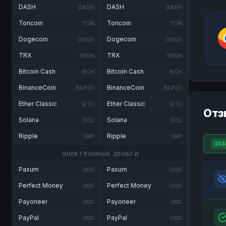
DASH
DASH
DASH
DASH
Toncoin
Toncoin
TON
TON
Dogecoin
Dogecoin
DOGE
DOGE
TRX
TRX
TRON
TRON
Bitcoin Cash
Bitcoin Cash
BCH
BCH
BinanceCoin
BinanceCoin
BEP20
BEP20
Ether Classic
Ether Classic
ETC
ETC
Отз
Solana
Solana
SOL
SOL
Ripple
Ripple
XRP
XRP
354
ЭЛЕКТРОННЫЕ ДЕНЬГИ
Paxum
Paxum
USD
USD
Perfect Money
Perfect Money
USD
USD
Payoneer
Payoneer
USD
USD
PayPal
PayPal
USD
USD