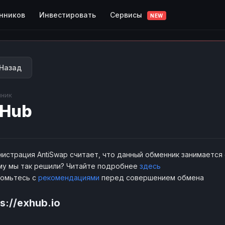
Сервисы
нников
Инвестировать
NEW
Назад
ник
xHub
истрация AntiSwap считает, что данный обменник занимается
у мы так решили? Читайте подробнее
здесь
комьтесь с
рекомендациями
перед совершением обмена
s://exhub.io