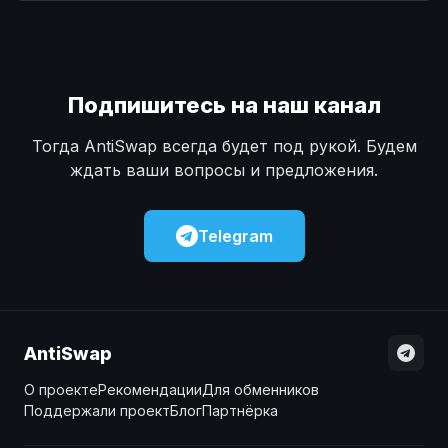
Наличные
Наличные
USD
USD
Наличные
Наличные
KZT
KZT
Подпишитесь на наш канал
Тогда AntiSwap всегда будет под рукой. Будем
ждать ваши вопросы и предложения.
Telegram
AntiSwap
О проекте
Рекомендации
Для обменников
Поддержали проект
Блог
Партнёрка