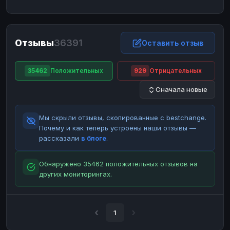
ЮMoney
ЮMoney
RUB
RUB
БАЛАНСЫ КРИПТОБИРЖ
Отзывы
36391
Binance
Binance
Оставить отзыв
RUB
RUB
ИНТЕРНЕТ БАНКИНГ
35462
Положительных
929
Отрицательных
СБЕР
СБЕР
RUB
RUB
Сначала новые
Альфа-Банк
Альфа-Банк
RUB
RUB
Райффайзен
Райффайзен
RUB
RUB
Мы скрыли отзывы, скопированные с bestchange.
ВТБ
ВТБ
RUB
RUB
Почему и как теперь устроены наши отзывы —
рассказали
в блоге
.
Т-Банк
Т-Банк
RUB
RUB
ДЕНЕЖНЫЕ ПЕРЕВОДЫ
Обнаружено 35462 положительных отзывов на
других мониторингах.
ЗК
ЗК
USD
USD
WU
WU
USD
USD
НАЛИЧНЫЕ ДЕНЬГИ
1
Наличные
Наличные
RUB
RUB