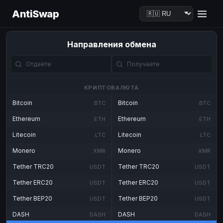
AntiSwap
Направления обмена
КРИПТОВАЛЮТА
Bitcoin
Bitcoin
BTC
BTC
Ethereum
Ethereum
ETH
ETH
Litecoin
Litecoin
LTC
LTC
Monero
Monero
XMR
XMR
Tether TRC20
Tether TRC20
USDT
USDT
Tether ERC20
Tether ERC20
USDT
USDT
Tether BEP20
Tether BEP20
USDT
USDT
DASH
DASH
DASH
DASH