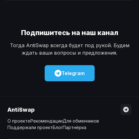
Наличные
Наличные
USD
USD
Наличные
Наличные
KZT
KZT
Подпишитесь на наш канал
Тогда AntiSwap всегда будет под рукой. Будем
ждать ваши вопросы и предложения.
Telegram
AntiSwap
О проекте
Рекомендации
Для обменников
Поддержали проект
Блог
Партнёрка