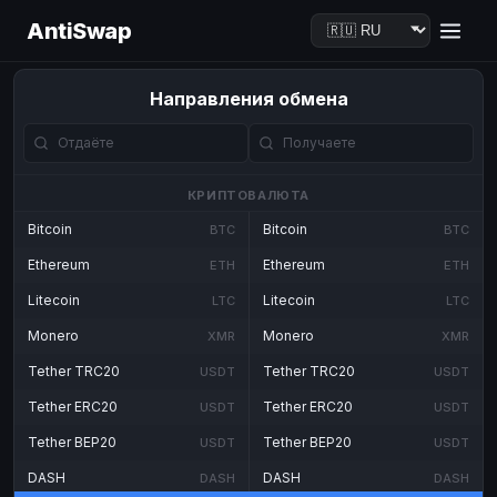
AntiSwap
Направления обмена
КРИПТОВАЛЮТА
Bitcoin
Bitcoin
BTC
BTC
Ethereum
Ethereum
ETH
ETH
Litecoin
Litecoin
LTC
LTC
Monero
Monero
XMR
XMR
Tether TRC20
Tether TRC20
USDT
USDT
Tether ERC20
Tether ERC20
USDT
USDT
Tether BEP20
Tether BEP20
USDT
USDT
DASH
DASH
DASH
DASH