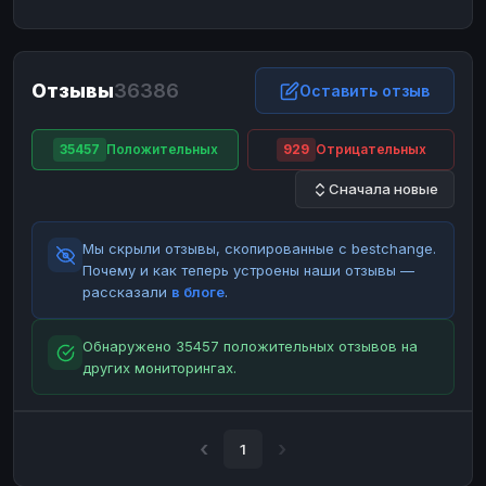
ЮMoney
ЮMoney
RUB
RUB
БАЛАНСЫ КРИПТОБИРЖ
Отзывы
36386
Binance
Binance
Оставить отзыв
RUB
RUB
ИНТЕРНЕТ БАНКИНГ
35457
Положительных
929
Отрицательных
СБЕР
СБЕР
RUB
RUB
Сначала новые
Альфа-Банк
Альфа-Банк
RUB
RUB
Райффайзен
Райффайзен
RUB
RUB
Мы скрыли отзывы, скопированные с bestchange.
ВТБ
ВТБ
RUB
RUB
Почему и как теперь устроены наши отзывы —
рассказали
в блоге
.
Т-Банк
Т-Банк
RUB
RUB
ДЕНЕЖНЫЕ ПЕРЕВОДЫ
Обнаружено 35457 положительных отзывов на
других мониторингах.
ЗК
ЗК
USD
USD
WU
WU
USD
USD
НАЛИЧНЫЕ ДЕНЬГИ
1
Наличные
Наличные
RUB
RUB