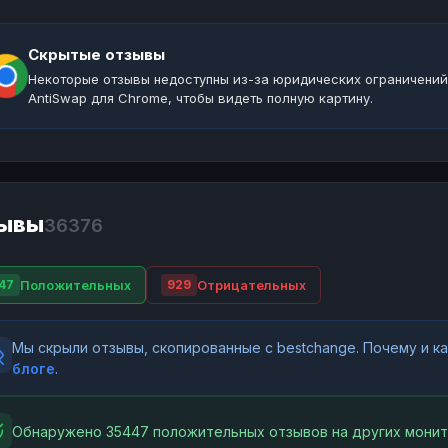
Скрытые отзывы
Некоторые отзывы недоступны из-за юридических ограничений
AntiSwap для Chrome, чтобы видеть полную картину.
ывы
36376
Положительных
Отрицательных
47
929
Мы скрыли отзывы, скопированные с bestchange. Почему и 
блоге
.
Обнаружено 35447 положительных отзывов на других монит