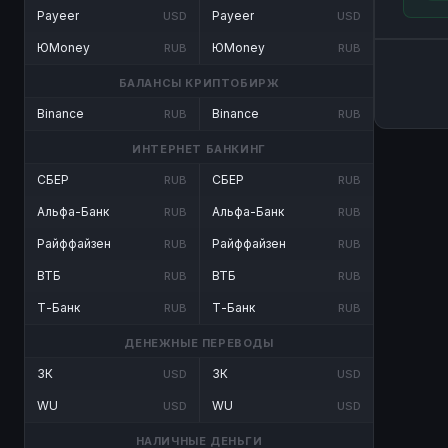
Payeer
Payeer
USD
USD
ЮMoney
ЮMoney
RUB
RUB
БАЛАНСЫ КРИПТОБИРЖ
Binance
Binance
RUB
RUB
ИНТЕРНЕТ БАНКИНГ
СБЕР
СБЕР
RUB
RUB
Альфа-Банк
Альфа-Банк
RUB
RUB
Райффайзен
Райффайзен
RUB
RUB
ВТБ
ВТБ
RUB
RUB
Т-Банк
Т-Банк
RUB
RUB
ДЕНЕЖНЫЕ ПЕРЕВОДЫ
ЗК
ЗК
USD
USD
WU
WU
USD
USD
НАЛИЧНЫЕ ДЕНЬГИ