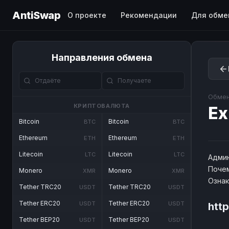
AntiSwap
О проекте
Рекомендации
Для обме
Направления обмена
Обмен
КРИПТОВАЛЮТА
E
Bitcoin
Bitcoin
BTC
BTC
Ethereum
Ethereum
ETH
ETH
Litecoin
Litecoin
LTC
LTC
Админ
Почем
Monero
Monero
XMR
XMR
Озна
Tether TRC20
Tether TRC20
USDT
USDT
Tether ERC20
Tether ERC20
USDT
USDT
http
Tether BEP20
Tether BEP20
USDT
USDT