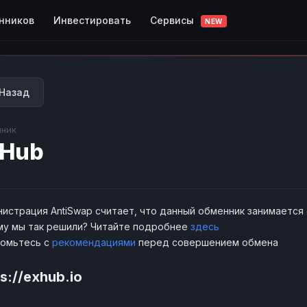
Сервисы
нников
Инвестировать
NEW
Назад
ник
xHub
истрация AntiSwap считает, что данный обменник занимается
у мы так решили? Читайте подробнее
здесь
комьтесь с
рекомендациями
перед совершением обмена
s://exhub.io