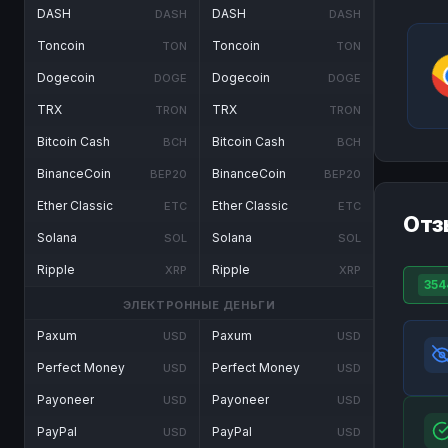
DASH
DASH
DASH
DASH
Toncoin
Toncoin
TON
TON
Dogecoin
Dogecoin
DOGE
DOGE
TRX
TRX
TRON
TRON
Bitcoin Cash
Bitcoin Cash
BCH
BCH
BinanceCoin
BinanceCoin
BEP20
BEP20
Ether Classic
Ether Classic
ETC
ETC
Отз
Solana
Solana
SOL
SOL
Ripple
Ripple
XRP
XRP
354
ЭЛЕКТРОННЫЕ ДЕНЬГИ
Paxum
Paxum
USD
USD
Perfect Money
Perfect Money
USD
USD
Payoneer
Payoneer
USD
USD
PayPal
PayPal
USD
USD