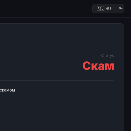
Статус
Скам
 скамом