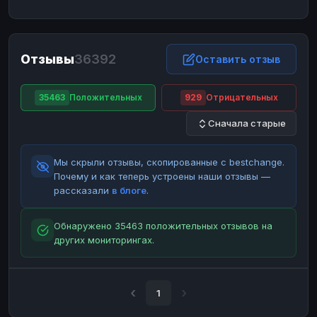
ЮMoney
ЮMoney
RUB
RUB
БАЛАНСЫ КРИПТОБИРЖ
Отзывы
36392
Binance
Binance
Оставить отзыв
RUB
RUB
ИНТЕРНЕТ БАНКИНГ
35463
Положительных
929
Отрицательных
СБЕР
СБЕР
RUB
RUB
Сначала старые
Альфа-Банк
Альфа-Банк
RUB
RUB
Райффайзен
Райффайзен
RUB
RUB
Мы скрыли отзывы, скопированные с bestchange.
ВТБ
ВТБ
RUB
RUB
Почему и как теперь устроены наши отзывы —
рассказали
в блоге
.
Т-Банк
Т-Банк
RUB
RUB
ДЕНЕЖНЫЕ ПЕРЕВОДЫ
Обнаружено 35463 положительных отзывов на
других мониторингах.
ЗК
ЗК
USD
USD
WU
WU
USD
USD
НАЛИЧНЫЕ ДЕНЬГИ
1
Наличные
Наличные
RUB
RUB