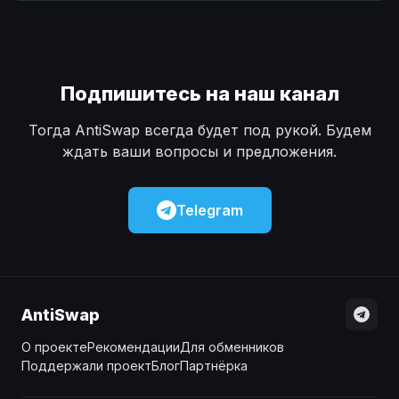
Наличные
Наличные
USD
USD
Наличные
Наличные
KZT
KZT
Подпишитесь на наш канал
Тогда AntiSwap всегда будет под рукой. Будем
ждать ваши вопросы и предложения.
Telegram
AntiSwap
О проекте
Рекомендации
Для обменников
Поддержали проект
Блог
Партнёрка