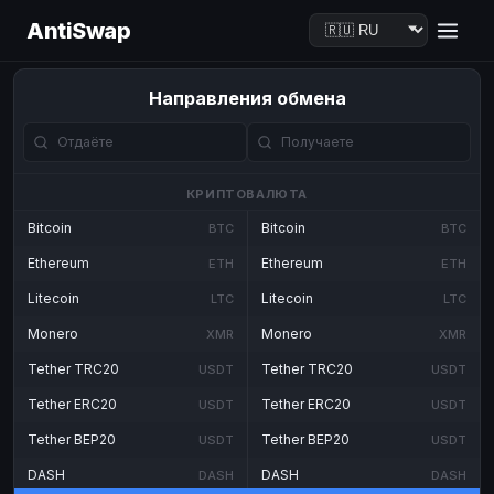
AntiSwap
Направления обмена
КРИПТОВАЛЮТА
Bitcoin
Bitcoin
BTC
BTC
Ethereum
Ethereum
ETH
ETH
Litecoin
Litecoin
LTC
LTC
Monero
Monero
XMR
XMR
Tether TRC20
Tether TRC20
USDT
USDT
Tether ERC20
Tether ERC20
USDT
USDT
Tether BEP20
Tether BEP20
USDT
USDT
DASH
DASH
DASH
DASH