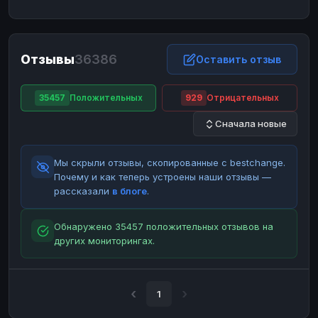
ЮMoney
ЮMoney
RUB
RUB
БАЛАНСЫ КРИПТОБИРЖ
Отзывы
36386
Binance
Binance
Оставить отзыв
RUB
RUB
ИНТЕРНЕТ БАНКИНГ
35457
Положительных
929
Отрицательных
СБЕР
СБЕР
RUB
RUB
Сначала новые
Альфа-Банк
Альфа-Банк
RUB
RUB
Райффайзен
Райффайзен
RUB
RUB
Мы скрыли отзывы, скопированные с bestchange.
ВТБ
ВТБ
RUB
RUB
Почему и как теперь устроены наши отзывы —
рассказали
в блоге
.
Т-Банк
Т-Банк
RUB
RUB
ДЕНЕЖНЫЕ ПЕРЕВОДЫ
Обнаружено 35457 положительных отзывов на
других мониторингах.
ЗК
ЗК
USD
USD
WU
WU
USD
USD
НАЛИЧНЫЕ ДЕНЬГИ
1
Наличные
Наличные
RUB
RUB