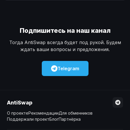
Наличные
Наличные
USD
USD
Наличные
Наличные
KZT
KZT
Подпишитесь на наш канал
Тогда AntiSwap всегда будет под рукой. Будем
ждать ваши вопросы и предложения.
Telegram
AntiSwap
О проекте
Рекомендации
Для обменников
Поддержали проект
Блог
Партнёрка