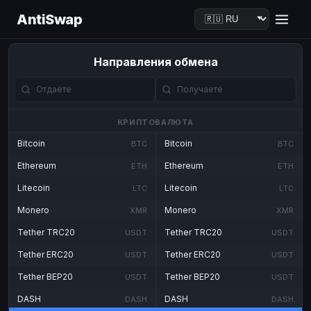
AntiSwap
Направления обмена
КРИПТОВАЛЮТА
Bitcoin
Bitcoin
BTC
BTC
Ethereum
Ethereum
ETH
ETH
Litecoin
Litecoin
LTC
LTC
Monero
Monero
XMR
XMR
Tether TRC20
Tether TRC20
USDT
USDT
Tether ERC20
Tether ERC20
USDT
USDT
Tether BEP20
Tether BEP20
USDT
USDT
DASH
DASH
DASH
DASH