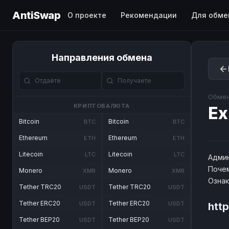
AntiSwap
О проекте
Рекомендации
Для обме
Направления обмена
Обмен
КРИПТОВАЛЮТА
Ex
Bitcoin
Bitcoin
BTC
BTC
Ethereum
Ethereum
ETH
ETH
Litecoin
Litecoin
LTC
LTC
Админ
Почем
Monero
Monero
XMR
XMR
Озна
Tether TRC20
Tether TRC20
USDT
USDT
Tether ERC20
Tether ERC20
USDT
USDT
http
Tether BEP20
Tether BEP20
USDT
USDT