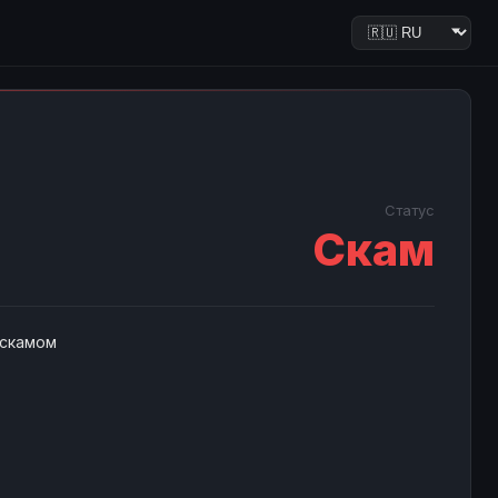
Статус
Скам
 скамом