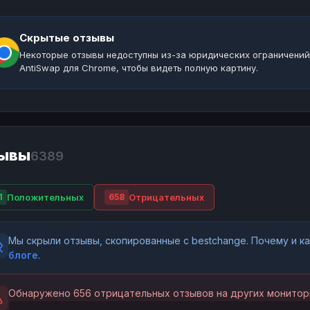
Скрытые отзывы
Некоторые отзывы недоступны из-за юридических ограничений
AntiSwap для Chrome, чтобы видеть полную картину.
ывы
6389
Положительных
Отрицательных
1
658
Мы скрыли отзывы, скопированные с bestchange. Почему и 
блоге
.
Обнаружено 656 отрицательных отзывов на других монитор