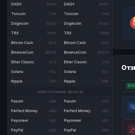
DASH
DASH
DASH
DASH
Toncoin
Toncoin
TON
TON
Dogecoin
Dogecoin
DOGE
DOGE
TRX
TRX
TRON
TRON
Bitcoin Cash
Bitcoin Cash
BCH
BCH
BinanceCoin
BinanceCoin
BEP20
BEP20
Ether Classic
Ether Classic
ETC
ETC
Отз
Solana
Solana
SOL
SOL
Ripple
Ripple
XRP
XRP
573
ЭЛЕКТРОННЫЕ ДЕНЬГИ
Paxum
Paxum
USD
USD
Perfect Money
Perfect Money
USD
USD
Payoneer
Payoneer
USD
USD
PayPal
PayPal
USD
USD