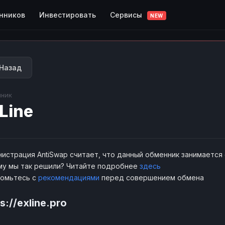
Сервисы
нников
Инвестировать
NEW
Назад
ник
Line
истрация AntiSwap считает, что данный обменник занимается
у мы так решили? Читайте подробнее
здесь
комьтесь с
рекомендациями
перед совершением обмена
s://exline.pro