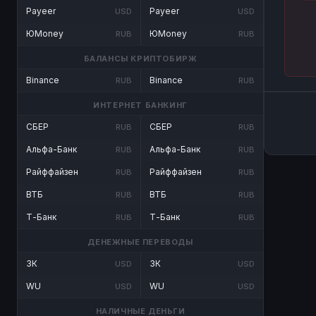
Payeer
Payeer
USD
USD
ЮMoney
ЮMoney
RUB
RUB
БАЛАНСЫ КРИПТОБИРЖ
Binance
Binance
RUB
RUB
ИНТЕРНЕТ БАНКИНГ
СБЕР
СБЕР
RUB
RUB
Альфа-Банк
Альфа-Банк
RUB
RUB
Райффайзен
Райффайзен
RUB
RUB
ВТБ
ВТБ
RUB
RUB
Т-Банк
Т-Банк
RUB
RUB
ДЕНЕЖНЫЕ ПЕРЕВОДЫ
ЗК
ЗК
USD
USD
WU
WU
USD
USD
НАЛИЧНЫЕ ДЕНЬГИ