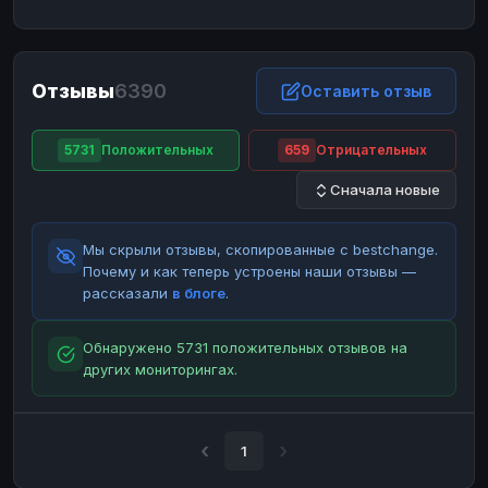
ЮMoney
ЮMoney
RUB
RUB
БАЛАНСЫ КРИПТОБИРЖ
Отзывы
6390
Binance
Binance
Оставить отзыв
RUB
RUB
ИНТЕРНЕТ БАНКИНГ
5731
Положительных
659
Отрицательных
СБЕР
СБЕР
RUB
RUB
Сначала новые
Альфа-Банк
Альфа-Банк
RUB
RUB
Райффайзен
Райффайзен
RUB
RUB
Мы скрыли отзывы, скопированные с bestchange.
ВТБ
ВТБ
RUB
RUB
Почему и как теперь устроены наши отзывы —
рассказали
в блоге
.
Т-Банк
Т-Банк
RUB
RUB
ДЕНЕЖНЫЕ ПЕРЕВОДЫ
Обнаружено 5731 положительных отзывов на
других мониторингах.
ЗК
ЗК
USD
USD
WU
WU
USD
USD
НАЛИЧНЫЕ ДЕНЬГИ
1
Наличные
Наличные
RUB
RUB