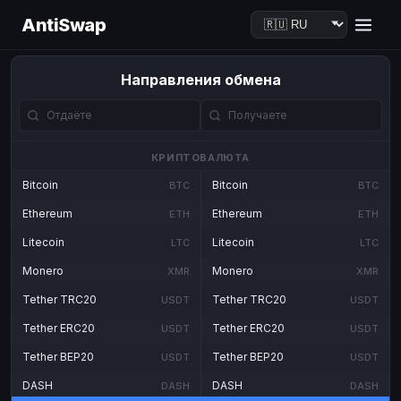
AntiSwap
Направления обмена
КРИПТОВАЛЮТА
Bitcoin
Bitcoin
BTC
BTC
Ethereum
Ethereum
ETH
ETH
Litecoin
Litecoin
LTC
LTC
Monero
Monero
XMR
XMR
Tether TRC20
Tether TRC20
USDT
USDT
Tether ERC20
Tether ERC20
USDT
USDT
Tether BEP20
Tether BEP20
USDT
USDT
DASH
DASH
DASH
DASH