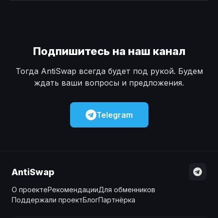
Наличные
Наличные
USD
USD
Наличные
Наличные
KZT
KZT
Подпишитесь на наш канал
Тогда AntiSwap всегда будет под рукой. Будем
ждать ваши вопросы и предложения.
Telegram
AntiSwap
О проекте
Рекомендации
Для обменников
Поддержали проект
Блог
Партнёрка