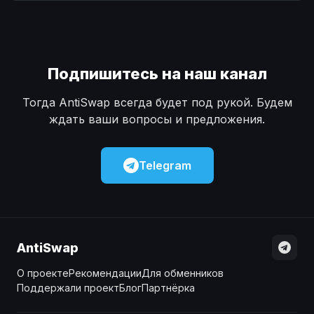
Наличные
Наличные
USD
USD
Наличные
Наличные
KZT
KZT
Подпишитесь на наш канал
Тогда AntiSwap всегда будет под рукой. Будем
ждать ваши вопросы и предложения.
Telegram
AntiSwap
О проекте
Рекомендации
Для обменников
Поддержали проект
Блог
Партнёрка