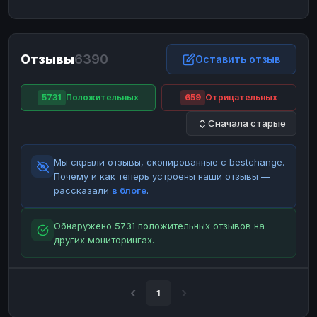
ЮMoney
ЮMoney
RUB
RUB
БАЛАНСЫ КРИПТОБИРЖ
Отзывы
6390
Binance
Binance
Оставить отзыв
RUB
RUB
ИНТЕРНЕТ БАНКИНГ
5731
Положительных
659
Отрицательных
СБЕР
СБЕР
RUB
RUB
Сначала старые
Альфа-Банк
Альфа-Банк
RUB
RUB
Райффайзен
Райффайзен
RUB
RUB
Мы скрыли отзывы, скопированные с bestchange.
ВТБ
ВТБ
RUB
RUB
Почему и как теперь устроены наши отзывы —
рассказали
в блоге
.
Т-Банк
Т-Банк
RUB
RUB
ДЕНЕЖНЫЕ ПЕРЕВОДЫ
Обнаружено 5731 положительных отзывов на
других мониторингах.
ЗК
ЗК
USD
USD
WU
WU
USD
USD
НАЛИЧНЫЕ ДЕНЬГИ
1
Наличные
Наличные
RUB
RUB