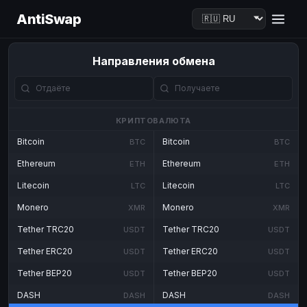
AntiSwap
Направления обмена
КРИПТОВАЛЮТА
Bitcoin
Bitcoin
BTC
BTC
Ethereum
Ethereum
ETH
ETH
Litecoin
Litecoin
LTC
LTC
Monero
Monero
XMR
XMR
Tether TRC20
Tether TRC20
USDT
USDT
Tether ERC20
Tether ERC20
USDT
USDT
Tether BEP20
Tether BEP20
USDT
USDT
DASH
DASH
DASH
DASH