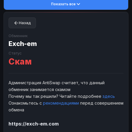
Показать все
Toncoin
Toncoin
TON
TON
Dogecoin
Dogecoin
DOGE
DOGE
Назад
TRX
TRX
TRON
TRON
Bitcoin Cash
Bitcoin Cash
BCH
BCH
Обменник
BinanceCoin
Exch-em
BinanceCoin
BEP20
BEP20
Ether Classic
Ether Classic
ETC
ETC
Статус
Скам
Solana
Solana
SOL
SOL
Ripple
Ripple
XRP
XRP
ЭЛЕКТРОННЫЕ ДЕНЬГИ
Администрация AntiSwap считает, что данный
обменник занимается скамом
Paxum
Paxum
USD
USD
Почему мы так решили? Читайте подробнее
здесь
Perfect Money
Perfect Money
USD
USD
Ознакомьтесь с
рекомендациями
перед совершением
Payoneer
Payoneer
USD
USD
обмена
PayPal
PayPal
USD
USD
https://exch-em.com
Payeer
Payeer
USD
USD