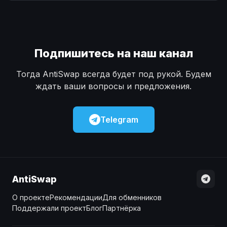
Наличные
Наличные
USD
USD
Наличные
Наличные
KZT
KZT
Подпишитесь на наш канал
Тогда AntiSwap всегда будет под рукой. Будем
ждать ваши вопросы и предложения.
Telegram
AntiSwap
О проекте
Рекомендации
Для обменников
Поддержали проект
Блог
Партнёрка