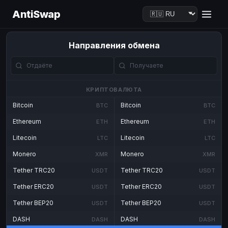
AntiSwap
Направления обмена
КРИПТОВАЛЮТА
Bitcoin
Bitcoin
BTC
BTC
Ethereum
Ethereum
ETH
ETH
Litecoin
Litecoin
LTC
LTC
Monero
Monero
XMR
XMR
Tether TRC20
Tether TRC20
USDT
USDT
Tether ERC20
Tether ERC20
USDT
USDT
Tether BEP20
Tether BEP20
USDT
USDT
DASH
DASH
DASH
DASH