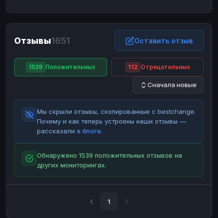
ЮMoney
ЮMoney
RUB
RUB
БАЛАНСЫ КРИПТОБИРЖ
Отзывы
1651
Binance
Binance
Оставить отзыв
RUB
RUB
ИНТЕРНЕТ БАНКИНГ
1539
Положительных
112
Отрицательных
СБЕР
СБЕР
RUB
RUB
Сначала новые
Альфа-Банк
Альфа-Банк
RUB
RUB
Райффайзен
Райффайзен
RUB
RUB
Мы скрыли отзывы, скопированные с bestchange.
ВТБ
ВТБ
RUB
RUB
Почему и как теперь устроены наши отзывы —
рассказали
в блоге
.
Т-Банк
Т-Банк
RUB
RUB
ДЕНЕЖНЫЕ ПЕРЕВОДЫ
Обнаружено 1539 положительных отзывов на
других мониторингах.
ЗК
ЗК
USD
USD
WU
WU
USD
USD
НАЛИЧНЫЕ ДЕНЬГИ
1
Наличные
Наличные
RUB
RUB