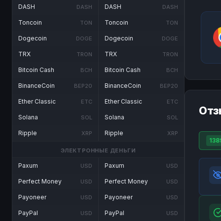
DASH
DASH
DASH
DASH
Toncoin
Toncoin
TON
TON
Dogecoin
Dogecoin
DOGE
DOGE
TRX
TRX
TRON
TRON
Bitcoin Cash
Bitcoin Cash
BCH
BCH
BinanceCoin
BinanceCoin
BEP20
BEP20
Ether Classic
Ether Classic
ETC
ETC
Отз
Solana
Solana
SOL
SOL
Ripple
Ripple
XRP
XRP
138
ЭЛЕКТРОННЫЕ ДЕНЬГИ
Paxum
Paxum
USD
USD
Perfect Money
Perfect Money
USD
USD
Payoneer
Payoneer
USD
USD
PayPal
PayPal
USD
USD