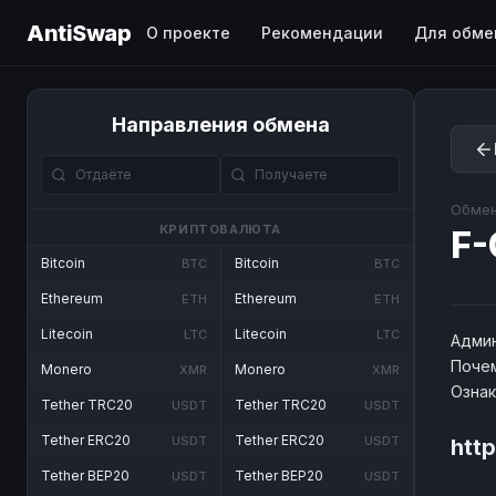
AntiSwap
О проекте
Рекомендации
Для обме
Направления обмена
Обмен
КРИПТОВАЛЮТА
F-
Bitcoin
Bitcoin
BTC
BTC
Ethereum
Ethereum
ETH
ETH
Litecoin
Litecoin
LTC
LTC
Админ
Почем
Monero
Monero
XMR
XMR
Озна
Tether TRC20
Tether TRC20
USDT
USDT
Tether ERC20
Tether ERC20
USDT
USDT
htt
Tether BEP20
Tether BEP20
USDT
USDT