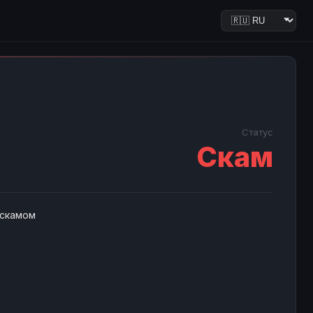
Статус
Скам
 скамом