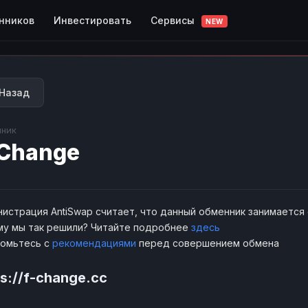
Сервисы
нников
Инвестировать
NEW
Назад
ник
Change
истрация AntiSwap считает, что данный обменник занимается
у мы так решили? Читайте подробнее
здесь
комьтесь с
рекомендациями
перед совершением обмена
ps://f-change.cc