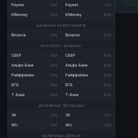
Payeer
Payeer
USD
USD
ЮMoney
ЮMoney
RUB
RUB
БАЛАНСЫ КРИПТОБИРЖ
Binance
Binance
RUB
RUB
ИНТЕРНЕТ БАНКИНГ
СБЕР
СБЕР
RUB
RUB
Альфа-Банк
Альфа-Банк
RUB
RUB
Райффайзен
Райффайзен
RUB
RUB
ВТБ
ВТБ
RUB
RUB
Т-Банк
Т-Банк
RUB
RUB
ДЕНЕЖНЫЕ ПЕРЕВОДЫ
ЗК
ЗК
USD
USD
WU
WU
USD
USD
НАЛИЧНЫЕ ДЕНЬГИ