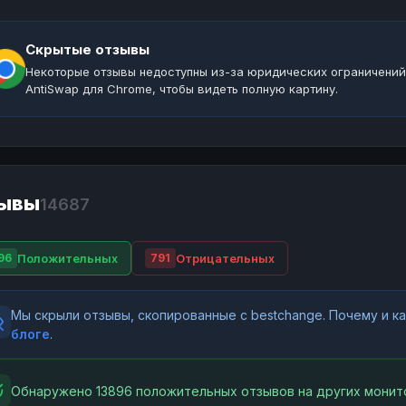
Скрытые отзывы
Некоторые отзывы недоступны из-за юридических ограничений
AntiSwap для Chrome, чтобы видеть полную картину.
ывы
14687
Положительных
Отрицательных
96
791
Мы скрыли отзывы, скопированные с bestchange. Почему и 
блоге
.
Обнаружено 13896 положительных отзывов на других монит