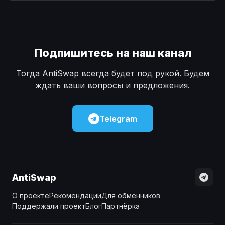
Наличные
Наличные
USD
USD
Наличные
Наличные
KZT
KZT
Подпишитесь на наш канал
Тогда AntiSwap всегда будет под рукой. Будем
ждать ваши вопросы и предложения.
Telegram
AntiSwap
О проекте
Рекомендации
Для обменников
Поддержали проект
Блог
Партнёрка