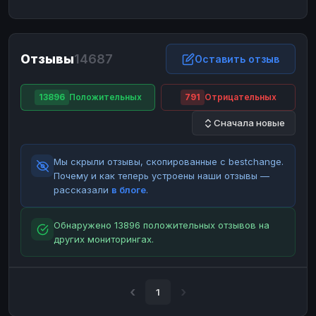
ЮMoney
ЮMoney
RUB
RUB
БАЛАНСЫ КРИПТОБИРЖ
Отзывы
14687
Binance
Binance
Оставить отзыв
RUB
RUB
ИНТЕРНЕТ БАНКИНГ
13896
Положительных
791
Отрицательных
СБЕР
СБЕР
RUB
RUB
Сначала новые
Альфа-Банк
Альфа-Банк
RUB
RUB
Райффайзен
Райффайзен
RUB
RUB
Мы скрыли отзывы, скопированные с bestchange.
ВТБ
ВТБ
RUB
RUB
Почему и как теперь устроены наши отзывы —
рассказали
в блоге
.
Т-Банк
Т-Банк
RUB
RUB
ДЕНЕЖНЫЕ ПЕРЕВОДЫ
Обнаружено 13896 положительных отзывов на
других мониторингах.
ЗК
ЗК
USD
USD
WU
WU
USD
USD
НАЛИЧНЫЕ ДЕНЬГИ
1
Наличные
Наличные
RUB
RUB