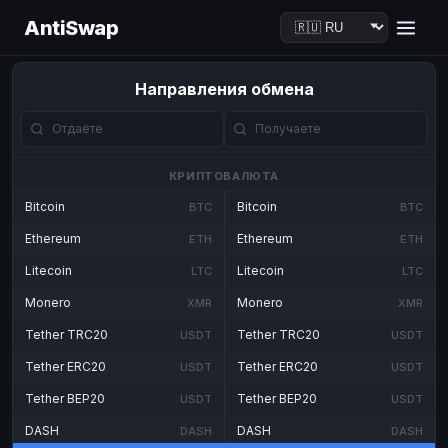
AntiSwap
Направления обмена
КРИПТОВАЛЮТА
Bitcoin
Bitcoin
BTC
BTC
Ethereum
Ethereum
ETH
ETH
Litecoin
Litecoin
LTC
LTC
Monero
Monero
XMR
XMR
Tether TRC20
Tether TRC20
USDT
USDT
Tether ERC20
Tether ERC20
USDT
USDT
Tether BEP20
Tether BEP20
USDT
USDT
DASH
DASH
DASH
DASH