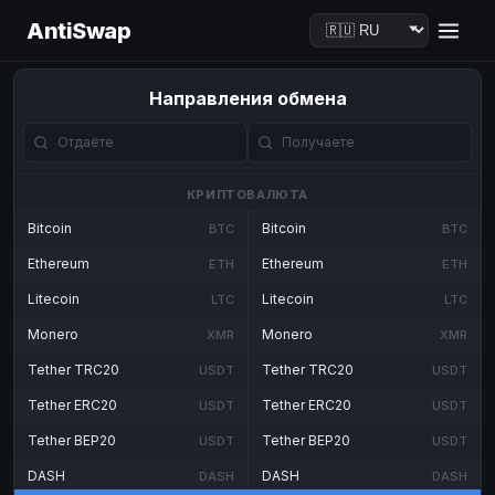
AntiSwap
Направления обмена
КРИПТОВАЛЮТА
Bitcoin
Bitcoin
BTC
BTC
Ethereum
Ethereum
ETH
ETH
Litecoin
Litecoin
LTC
LTC
Monero
Monero
XMR
XMR
Tether TRC20
Tether TRC20
USDT
USDT
Tether ERC20
Tether ERC20
USDT
USDT
Tether BEP20
Tether BEP20
USDT
USDT
DASH
DASH
DASH
DASH