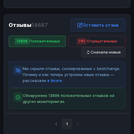
ЮMoney
ЮMoney
RUB
RUB
БАЛАНСЫ КРИПТОБИРЖ
Отзывы
14687
Binance
Binance
Оставить отзыв
RUB
RUB
ИНТЕРНЕТ БАНКИНГ
13896
Положительных
791
Отрицательных
СБЕР
СБЕР
RUB
RUB
Сначала новые
Альфа-Банк
Альфа-Банк
RUB
RUB
Райффайзен
Райффайзен
RUB
RUB
Мы скрыли отзывы, скопированные с bestchange.
ВТБ
ВТБ
RUB
RUB
Почему и как теперь устроены наши отзывы —
рассказали
в блоге
.
Т-Банк
Т-Банк
RUB
RUB
ДЕНЕЖНЫЕ ПЕРЕВОДЫ
Обнаружено 13896 положительных отзывов на
других мониторингах.
ЗК
ЗК
USD
USD
WU
WU
USD
USD
НАЛИЧНЫЕ ДЕНЬГИ
1
Наличные
Наличные
RUB
RUB