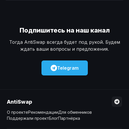
Наличные
Наличные
USD
USD
Наличные
Наличные
KZT
KZT
Подпишитесь на наш канал
Тогда AntiSwap всегда будет под рукой. Будем
ждать ваши вопросы и предложения.
Telegram
AntiSwap
О проекте
Рекомендации
Для обменников
Поддержали проект
Блог
Партнёрка