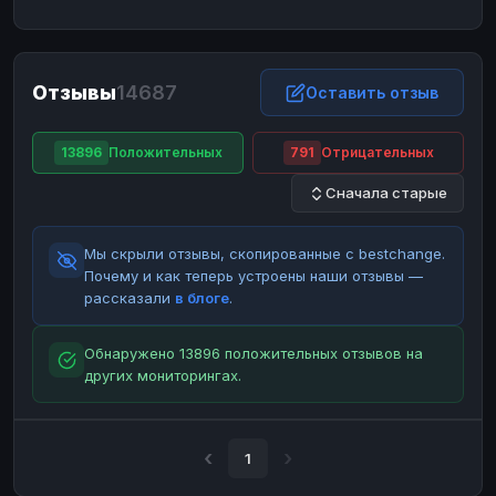
ЮMoney
ЮMoney
RUB
RUB
БАЛАНСЫ КРИПТОБИРЖ
Отзывы
14687
Binance
Binance
Оставить отзыв
RUB
RUB
ИНТЕРНЕТ БАНКИНГ
13896
Положительных
791
Отрицательных
СБЕР
СБЕР
RUB
RUB
Сначала старые
Альфа-Банк
Альфа-Банк
RUB
RUB
Райффайзен
Райффайзен
RUB
RUB
Мы скрыли отзывы, скопированные с bestchange.
ВТБ
ВТБ
RUB
RUB
Почему и как теперь устроены наши отзывы —
рассказали
в блоге
.
Т-Банк
Т-Банк
RUB
RUB
ДЕНЕЖНЫЕ ПЕРЕВОДЫ
Обнаружено 13896 положительных отзывов на
других мониторингах.
ЗК
ЗК
USD
USD
WU
WU
USD
USD
НАЛИЧНЫЕ ДЕНЬГИ
1
Наличные
Наличные
RUB
RUB