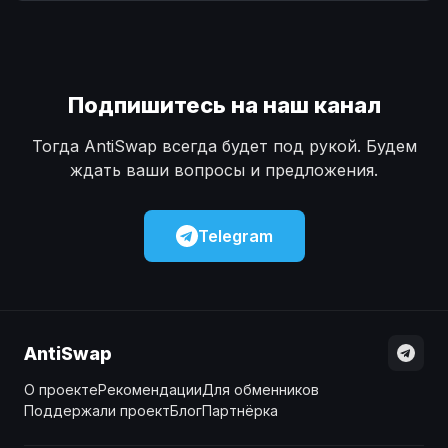
Наличные
Наличные
USD
USD
Наличные
Наличные
KZT
KZT
Подпишитесь на наш канал
Тогда AntiSwap всегда будет под рукой. Будем
ждать ваши вопросы и предложения.
Telegram
AntiSwap
О проекте
Рекомендации
Для обменников
Поддержали проект
Блог
Партнёрка