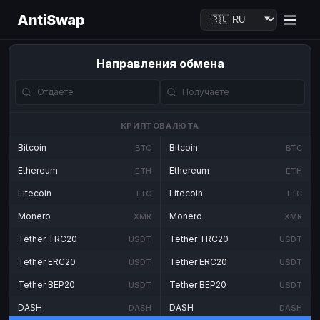
AntiSwap
Направления обмена
КРИПТОВАЛЮТА
Bitcoin
Bitcoin
BTC
BTC
Ethereum
Ethereum
ETH
ETH
Litecoin
Litecoin
LTC
LTC
Monero
Monero
XMR
XMR
Tether TRC20
Tether TRC20
USDT
USDT
Tether ERC20
Tether ERC20
USDT
USDT
Tether BEP20
Tether BEP20
USDT
USDT
DASH
DASH
DASH
DASH