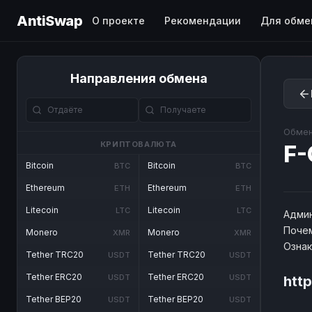
AntiSwap
О проекте
Рекомендации
Для обме
Направления обмена
Обмен
КРИПТОВАЛЮТА
F-
Bitcoin
Bitcoin
BTC
BTC
Ethereum
Ethereum
ETH
ETH
Litecoin
Litecoin
LTC
LTC
Админ
Почем
Monero
Monero
XMR
XMR
Озна
Tether TRC20
Tether TRC20
USDT
USDT
Tether ERC20
Tether ERC20
USDT
USDT
htt
Tether BEP20
Tether BEP20
USDT
USDT