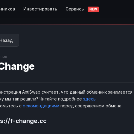
Сервисы
нников
Инвестировать
NEW
Назад
ник
Change
истрация AntiSwap считает, что данный обменник занимается
у мы так решили? Читайте подробнее
здесь
комьтесь с
рекомендациями
перед совершением обмена
ps://f-change.cc