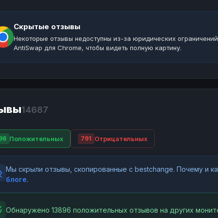
Скрытые отзывы
Некоторые отзывы недоступны из-за юридических ограничений
AntiSwap для Chrome, чтобы видеть полную картину.
ывы
14687
Положительных
Отрицательных
96
791
Мы скрыли отзывы, скопированные с bestchange. Почему и 
блоге
.
Обнаружено 13896 положительных отзывов на других монит