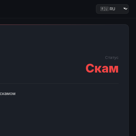
Статус
Скам
 скамом