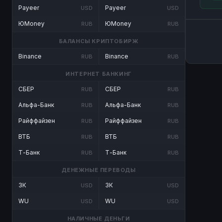
Payeer
Payeer
USD
USD
ЮMoney
ЮMoney
RUB
RUB
БАЛАНСЫ КРИПТОБИРЖ
Binance
Binance
RUB
RUB
ИНТЕРНЕТ БАНКИНГ
СБЕР
СБЕР
RUB
RUB
Альфа-Банк
Альфа-Банк
RUB
RUB
Райффайзен
Райффайзен
RUB
RUB
ВТБ
ВТБ
RUB
RUB
Т-Банк
Т-Банк
RUB
RUB
ДЕНЕЖНЫЕ ПЕРЕВОДЫ
ЗК
ЗК
USD
USD
WU
WU
USD
USD
НАЛИЧНЫЕ ДЕНЬГИ