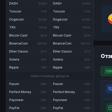
DASH
DASH
DASH
DASH
Toncoin
Toncoin
TON
TON
Dogecoin
Dogecoin
DOGE
DOGE
TRX
TRX
TRON
TRON
Bitcoin Cash
Bitcoin Cash
BCH
BCH
BinanceCoin
BinanceCoin
BEP20
BEP20
Ether Classic
Ether Classic
ETC
ETC
Отз
Solana
Solana
SOL
SOL
Ripple
Ripple
XRP
XRP
138
ЭЛЕКТРОННЫЕ ДЕНЬГИ
Paxum
Paxum
USD
USD
Perfect Money
Perfect Money
USD
USD
Payoneer
Payoneer
USD
USD
PayPal
PayPal
USD
USD