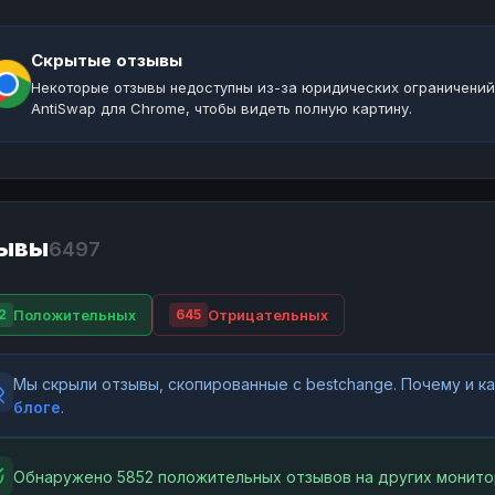
Скрытые отзывы
Некоторые отзывы недоступны из-за юридических ограничений
AntiSwap для Chrome, чтобы видеть полную картину.
ывы
6497
Положительных
Отрицательных
2
645
Мы скрыли отзывы, скопированные с bestchange. Почему и 
блоге
.
Обнаружено 5852 положительных отзывов на других монито