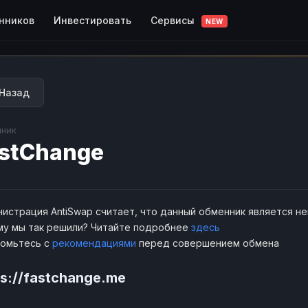
Сервисы
нников
Инвестировать
NEW
Назад
ник
stChange
истрация AntiSwap считает, что данный обменник является н
у мы так решили? Читайте подробнее
здесь
комьтесь с
рекомендациями
перед совершением обмена
ps://fastchange.me