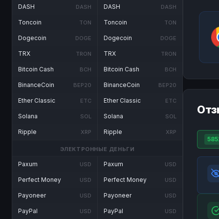
DASH
DASH
DASH
DASH
Toncoin
Toncoin
TON
TON
Dogecoin
Dogecoin
DOGE
DOGE
TRX
TRX
TRON
TRON
Bitcoin Cash
Bitcoin Cash
BCH
BCH
BinanceCoin
BinanceCoin
BEP20
BEP20
Ether Classic
Ether Classic
ETC
ETC
Отз
Solana
Solana
SOL
SOL
Ripple
Ripple
XRP
XRP
585
ЭЛЕКТРОННЫЕ ДЕНЬГИ
Paxum
Paxum
USD
USD
Perfect Money
Perfect Money
USD
USD
Payoneer
Payoneer
USD
USD
PayPal
PayPal
USD
USD