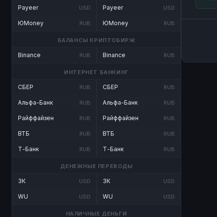
Payeer
Payeer
USD
USD
ЮMoney
ЮMoney
RUB
RUB
БАЛАНСЫ КРИПТОБИРЖ
Binance
Binance
RUB
RUB
ИНТЕРНЕТ БАНКИНГ
СБЕР
СБЕР
RUB
RUB
Альфа-Банк
Альфа-Банк
RUB
RUB
Райффайзен
Райффайзен
RUB
RUB
ВТБ
ВТБ
RUB
RUB
Т-Банк
Т-Банк
RUB
RUB
ДЕНЕЖНЫЕ ПЕРЕВОДЫ
ЗК
ЗК
USD
USD
WU
WU
USD
USD
НАЛИЧНЫЕ ДЕНЬГИ