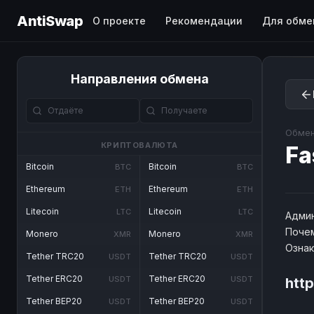
AntiSwap
О проекте
Рекомендации
Для обме
Направления обмена
Обмен
КРИПТОВАЛЮТА
Fa
Bitcoin
Bitcoin
BTC
BTC
Ethereum
Ethereum
ETH
ETH
Litecoin
Litecoin
LTC
LTC
Админ
Почем
Monero
Monero
XMR
XMR
Озна
Tether TRC20
Tether TRC20
USDT
USDT
Tether ERC20
Tether ERC20
USDT
USDT
htt
Tether BEP20
Tether BEP20
USDT
USDT