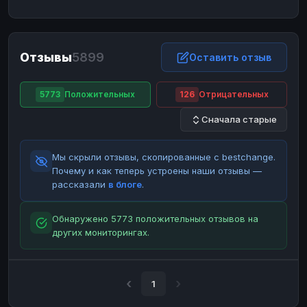
ЮMoney
ЮMoney
RUB
RUB
БАЛАНСЫ КРИПТОБИРЖ
Отзывы
5899
Binance
Binance
Оставить отзыв
RUB
RUB
ИНТЕРНЕТ БАНКИНГ
5773
Положительных
126
Отрицательных
СБЕР
СБЕР
RUB
RUB
Сначала старые
Альфа-Банк
Альфа-Банк
RUB
RUB
Райффайзен
Райффайзен
RUB
RUB
Мы скрыли отзывы, скопированные с bestchange.
ВТБ
ВТБ
RUB
RUB
Почему и как теперь устроены наши отзывы —
рассказали
в блоге
.
Т-Банк
Т-Банк
RUB
RUB
ДЕНЕЖНЫЕ ПЕРЕВОДЫ
Обнаружено 5773 положительных отзывов на
других мониторингах.
ЗК
ЗК
USD
USD
WU
WU
USD
USD
НАЛИЧНЫЕ ДЕНЬГИ
1
Наличные
Наличные
RUB
RUB