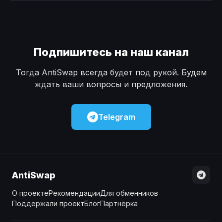
Наличные
Наличные
USD
USD
Наличные
Наличные
KZT
KZT
Подпишитесь на наш канал
Тогда AntiSwap всегда будет под рукой. Будем
ждать ваши вопросы и предложения.
Telegram
AntiSwap
О проекте
Рекомендации
Для обменников
Поддержали проект
Блог
Партнёрка