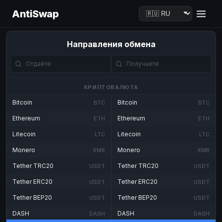
AntiSwap
Направления обмена
КРИПТОВАЛЮТА
Bitcoin
Bitcoin
BTC
BTC
Ethereum
Ethereum
ETH
ETH
Litecoin
Litecoin
LTC
LTC
Monero
Monero
XMR
XMR
Tether TRC20
Tether TRC20
USDT
USDT
Tether ERC20
Tether ERC20
USDT
USDT
Tether BEP20
Tether BEP20
USDT
USDT
DASH
DASH
DASH
DASH