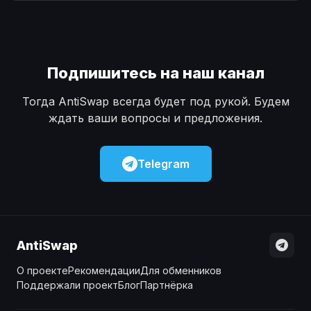
Наличные
Наличные
USD
USD
Наличные
Наличные
KZT
KZT
Подпишитесь на наш канал
Тогда AntiSwap всегда будет под рукой. Будем
ждать ваши вопросы и предложения.
Telegram
AntiSwap
О проекте
Рекомендации
Для обменников
Поддержали проект
Блог
Партнёрка