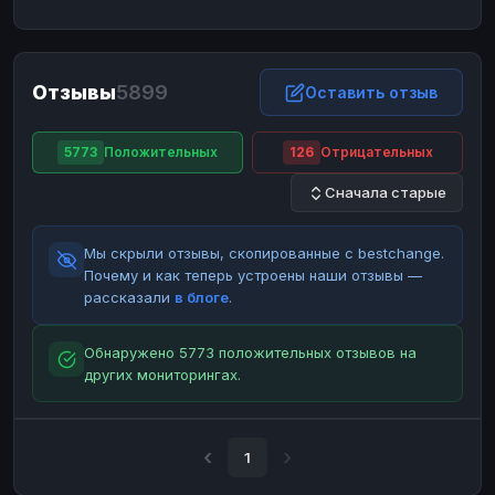
ЮMoney
ЮMoney
RUB
RUB
БАЛАНСЫ КРИПТОБИРЖ
Отзывы
5899
Binance
Binance
Оставить отзыв
RUB
RUB
ИНТЕРНЕТ БАНКИНГ
5773
Положительных
126
Отрицательных
СБЕР
СБЕР
RUB
RUB
Сначала старые
Альфа-Банк
Альфа-Банк
RUB
RUB
Райффайзен
Райффайзен
RUB
RUB
Мы скрыли отзывы, скопированные с bestchange.
ВТБ
ВТБ
RUB
RUB
Почему и как теперь устроены наши отзывы —
рассказали
в блоге
.
Т-Банк
Т-Банк
RUB
RUB
ДЕНЕЖНЫЕ ПЕРЕВОДЫ
Обнаружено 5773 положительных отзывов на
других мониторингах.
ЗК
ЗК
USD
USD
WU
WU
USD
USD
НАЛИЧНЫЕ ДЕНЬГИ
1
Наличные
Наличные
RUB
RUB