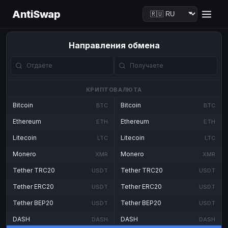
AntiSwap
Направления обмена
КРИПТОВАЛЮТА
Bitcoin
Bitcoin
BTC
BTC
Ethereum
Ethereum
ETH
ETH
Litecoin
Litecoin
LTC
LTC
Monero
Monero
XMR
XMR
Tether TRC20
Tether TRC20
USDT
USDT
Tether ERC20
Tether ERC20
USDT
USDT
Tether BEP20
Tether BEP20
USDT
USDT
DASH
DASH
DASH
DASH