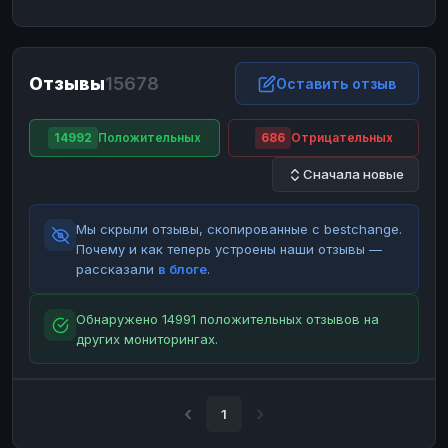
ЮMoney
ЮMoney
RUB
RUB
БАЛАНСЫ КРИПТОБИРЖ
Отзывы
15678
Binance
Binance
Оставить отзыв
RUB
RUB
ИНТЕРНЕТ БАНКИНГ
14992
Положительных
686
Отрицательных
СБЕР
СБЕР
RUB
RUB
Сначала новые
Альфа-Банк
Альфа-Банк
RUB
RUB
Райффайзен
Райффайзен
RUB
RUB
Мы скрыли отзывы, скопированные с bestchange.
ВТБ
ВТБ
RUB
RUB
Почему и как теперь устроены наши отзывы —
рассказали
в блоге
.
Т-Банк
Т-Банк
RUB
RUB
ДЕНЕЖНЫЕ ПЕРЕВОДЫ
Обнаружено 14991 положительных отзывов на
других мониторингах.
ЗК
ЗК
USD
USD
WU
WU
USD
USD
НАЛИЧНЫЕ ДЕНЬГИ
1
Наличные
Наличные
RUB
RUB