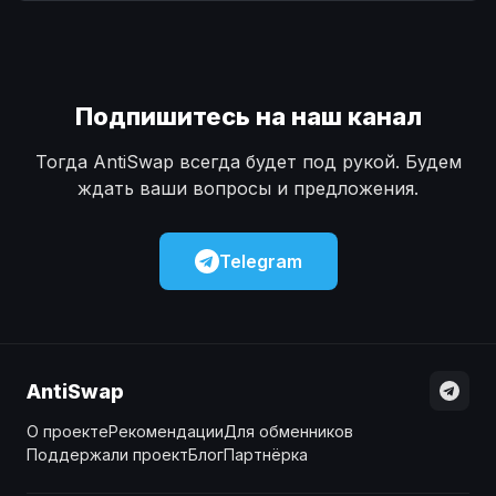
Наличные
Наличные
USD
USD
Наличные
Наличные
KZT
KZT
Подпишитесь на наш канал
Тогда AntiSwap всегда будет под рукой. Будем
ждать ваши вопросы и предложения.
Telegram
AntiSwap
О проекте
Рекомендации
Для обменников
Поддержали проект
Блог
Партнёрка