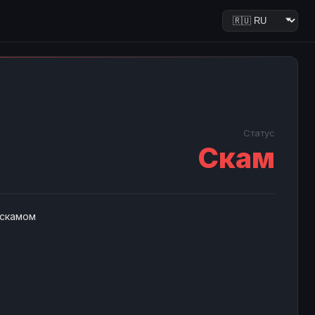
Статус
Скам
 скамом