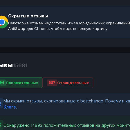
Скрытые отзывы
Некоторые отзывы недоступны из-за юридических ограничений
AntiSwap для Chrome, чтобы видеть полную картину.
ывы
15681
Положительных
Отрицательных
94
687
Мы скрыли отзывы, скопированные с bestchange. Почему и 
блоге
.
Обнаружено 14993 положительных отзывов на других монит