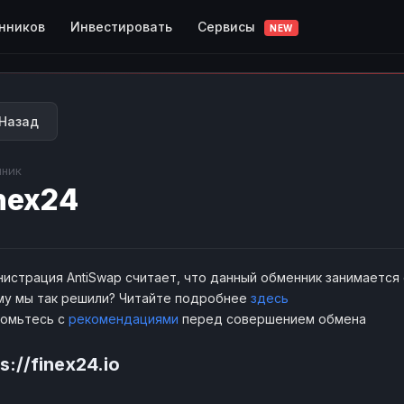
Сервисы
нников
Инвестировать
NEW
Назад
ник
nex24
истрация AntiSwap считает, что данный обменник занимается
у мы так решили? Читайте подробнее
здесь
комьтесь с
рекомендациями
перед совершением обмена
s://finex24.io