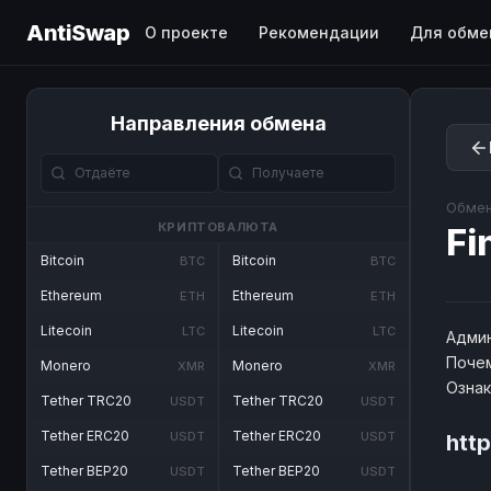
AntiSwap
О проекте
Рекомендации
Для обме
Направления обмена
Обмен
КРИПТОВАЛЮТА
Fi
Bitcoin
Bitcoin
BTC
BTC
Ethereum
Ethereum
ETH
ETH
Litecoin
Litecoin
LTC
LTC
Админ
Почем
Monero
Monero
XMR
XMR
Озна
Tether TRC20
Tether TRC20
USDT
USDT
Tether ERC20
Tether ERC20
USDT
USDT
http
Tether BEP20
Tether BEP20
USDT
USDT