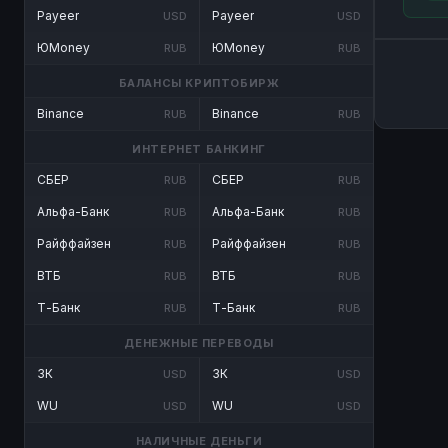
Payeer
Payeer
USD
USD
ЮMoney
ЮMoney
RUB
RUB
БАЛАНСЫ КРИПТОБИРЖ
Binance
Binance
RUB
RUB
ИНТЕРНЕТ БАНКИНГ
СБЕР
СБЕР
RUB
RUB
Альфа-Банк
Альфа-Банк
RUB
RUB
Райффайзен
Райффайзен
RUB
RUB
ВТБ
ВТБ
RUB
RUB
Т-Банк
Т-Банк
RUB
RUB
ДЕНЕЖНЫЕ ПЕРЕВОДЫ
ЗК
ЗК
USD
USD
WU
WU
USD
USD
НАЛИЧНЫЕ ДЕНЬГИ