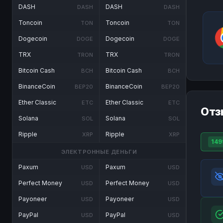
DASH
DASH
DASH
DASH
Toncoin
Toncoin
TON
TON
Dogecoin
Dogecoin
DOGE
DOGE
TRX
TRX
TRON
TRON
Bitcoin Cash
Bitcoin Cash
BCH
BCH
BinanceCoin
BinanceCoin
BEP20
BEP20
Ether Classic
Ether Classic
ETC
ETC
Отз
Solana
Solana
SOL
SOL
Ripple
Ripple
XRP
XRP
149
ЭЛЕКТРОННЫЕ ДЕНЬГИ
Paxum
Paxum
USD
USD
Perfect Money
Perfect Money
USD
USD
Payoneer
Payoneer
USD
USD
PayPal
PayPal
USD
USD