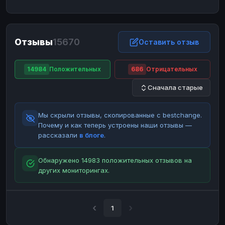
ЮMoney
ЮMoney
RUB
RUB
БАЛАНСЫ КРИПТОБИРЖ
Отзывы
15670
Binance
Binance
Оставить отзыв
RUB
RUB
ИНТЕРНЕТ БАНКИНГ
14984
Положительных
686
Отрицательных
СБЕР
СБЕР
RUB
RUB
Сначала старые
Альфа-Банк
Альфа-Банк
RUB
RUB
Райффайзен
Райффайзен
RUB
RUB
Мы скрыли отзывы, скопированные с bestchange.
ВТБ
ВТБ
RUB
RUB
Почему и как теперь устроены наши отзывы —
рассказали
в блоге
.
Т-Банк
Т-Банк
RUB
RUB
ДЕНЕЖНЫЕ ПЕРЕВОДЫ
Обнаружено 14983 положительных отзывов на
других мониторингах.
ЗК
ЗК
USD
USD
WU
WU
USD
USD
НАЛИЧНЫЕ ДЕНЬГИ
1
Наличные
Наличные
RUB
RUB