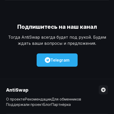
Наличные
Наличные
USD
USD
Наличные
Наличные
KZT
KZT
Подпишитесь на наш канал
Тогда AntiSwap всегда будет под рукой. Будем
ждать ваши вопросы и предложения.
Telegram
AntiSwap
О проекте
Рекомендации
Для обменников
Поддержали проект
Блог
Партнёрка