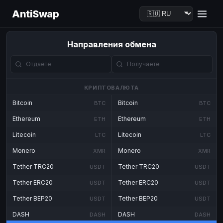
AntiSwap
Направления обмена
КРИПТОВАЛЮТА
Bitcoin
Bitcoin
BTC
BTC
Ethereum
Ethereum
ETH
ETH
Litecoin
Litecoin
LTC
LTC
Monero
Monero
XMR
XMR
Tether TRC20
Tether TRC20
USDT
USDT
Tether ERC20
Tether ERC20
USDT
USDT
Tether BEP20
Tether BEP20
USDT
USDT
DASH
DASH
DASH
DASH