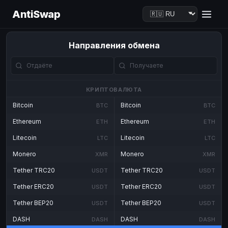
AntiSwap
Направления обмена
КРИПТОВАЛЮТА
Bitcoin
Bitcoin
BTC
BTC
Ethereum
Ethereum
ETH
ETH
Litecoin
Litecoin
LTC
LTC
Monero
Monero
XMR
XMR
Tether TRC20
Tether TRC20
USDT
USDT
Tether ERC20
Tether ERC20
USDT
USDT
Tether BEP20
Tether BEP20
USDT
USDT
DASH
DASH
DASH
DASH