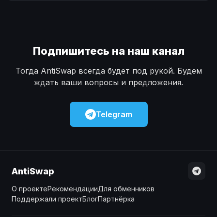
Наличные
Наличные
USD
USD
Наличные
Наличные
KZT
KZT
Подпишитесь на наш канал
Тогда AntiSwap всегда будет под рукой. Будем
ждать ваши вопросы и предложения.
Telegram
AntiSwap
О проекте
Рекомендации
Для обменников
Поддержали проект
Блог
Партнёрка