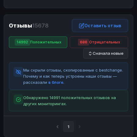
ЮMoney
ЮMoney
RUB
RUB
БАЛАНСЫ КРИПТОБИРЖ
Отзывы
15678
Binance
Binance
Оставить отзыв
RUB
RUB
ИНТЕРНЕТ БАНКИНГ
14992
Положительных
686
Отрицательных
СБЕР
СБЕР
RUB
RUB
Сначала новые
Альфа-Банк
Альфа-Банк
RUB
RUB
Райффайзен
Райффайзен
RUB
RUB
Мы скрыли отзывы, скопированные с bestchange.
ВТБ
ВТБ
RUB
RUB
Почему и как теперь устроены наши отзывы —
рассказали
в блоге
.
Т-Банк
Т-Банк
RUB
RUB
ДЕНЕЖНЫЕ ПЕРЕВОДЫ
Обнаружено 14991 положительных отзывов на
других мониторингах.
ЗК
ЗК
USD
USD
WU
WU
USD
USD
НАЛИЧНЫЕ ДЕНЬГИ
1
Наличные
Наличные
RUB
RUB