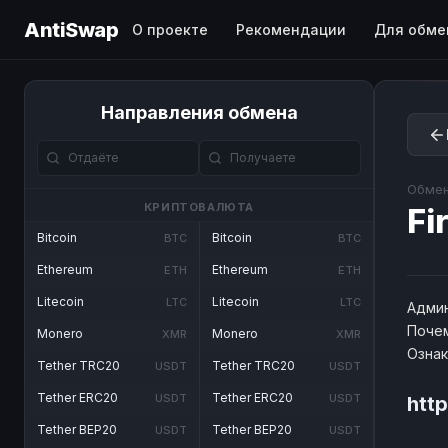
AntiSwap
О проекте
Рекомендации
Для обме
Направления обмена
Обмен
КРИПТОВАЛЮТА
Fi
Bitcoin
Bitcoin
BTC
BTC
Ethereum
Ethereum
ETH
ETH
Litecoin
Litecoin
LTC
LTC
Админ
Почем
Monero
Monero
XMR
XMR
Озна
Tether TRC20
Tether TRC20
USDT
USDT
Tether ERC20
Tether ERC20
USDT
USDT
http
Tether BEP20
Tether BEP20
USDT
USDT