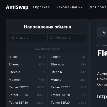
AntiSwap
О проекте
Рекомендации
Для обме
Направления обмена
Обмен
КРИПТОВАЛЮТА
Fl
Bitcoin
Bitcoin
BTC
BTC
Ethereum
Ethereum
ETH
ETH
Litecoin
Litecoin
LTC
LTC
Админ
Почем
Monero
Monero
XMR
XMR
Озна
Tether TRC20
Tether TRC20
USDT
USDT
Tether ERC20
Tether ERC20
USDT
USDT
htt
Tether BEP20
Tether BEP20
USDT
USDT