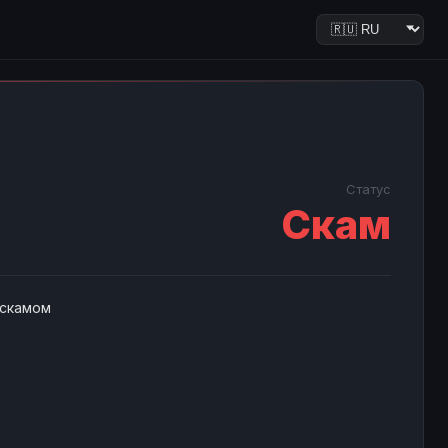
Статус
Скам
 скамом