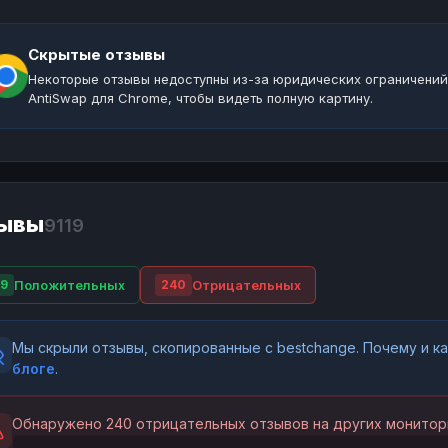
Скрытые отзывы
Некоторые отзывы недоступны из-за юридических ограничений
AntiSwap для Chrome, чтобы видеть полную картину.
ывы
9119
Положительных
Отрицательных
9
240
Мы скрыли отзывы, скопированные с bestchange. Почему и 
блоге
.
Обнаружено 240 отрицательных отзывов на других монитор