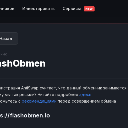
Сервисы
нников
Инвестировать
NEW
Назад
ник
ashObmen
истрация AntiSwap считает, что данный обменник занимается
у мы так решили? Читайте подробнее
здесь
комьтесь с
рекомендациями
перед совершением обмена
ps://flashobmen.io