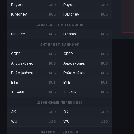
Payeer
Payeer
USD
USD
ЮMoney
ЮMoney
RUB
RUB
БАЛАНСЫ КРИПТОБИРЖ
Binance
Binance
RUB
RUB
ИНТЕРНЕТ БАНКИНГ
СБЕР
СБЕР
RUB
RUB
Альфа-Банк
Альфа-Банк
RUB
RUB
Райффайзен
Райффайзен
RUB
RUB
ВТБ
ВТБ
RUB
RUB
Т-Банк
Т-Банк
RUB
RUB
ДЕНЕЖНЫЕ ПЕРЕВОДЫ
ЗК
ЗК
USD
USD
WU
WU
USD
USD
НАЛИЧНЫЕ ДЕНЬГИ