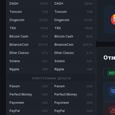
DASH
DASH
DASH
DASH
Toncoin
Toncoin
TON
TON
Dogecoin
Dogecoin
DOGE
DOGE
TRX
TRX
TRON
TRON
Bitcoin Cash
Bitcoin Cash
BCH
BCH
BinanceCoin
BinanceCoin
BEP20
BEP20
Ether Classic
Ether Classic
ETC
ETC
Отз
Solana
Solana
SOL
SOL
Ripple
Ripple
XRP
XRP
887
ЭЛЕКТРОННЫЕ ДЕНЬГИ
Paxum
Paxum
USD
USD
Perfect Money
Perfect Money
USD
USD
Payoneer
Payoneer
USD
USD
PayPal
PayPal
USD
USD