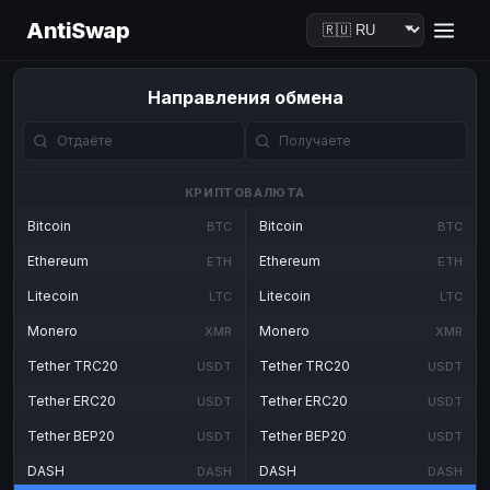
AntiSwap
Направления обмена
КРИПТОВАЛЮТА
Bitcoin
Bitcoin
BTC
BTC
Ethereum
Ethereum
ETH
ETH
Litecoin
Litecoin
LTC
LTC
Monero
Monero
XMR
XMR
Tether TRC20
Tether TRC20
USDT
USDT
Tether ERC20
Tether ERC20
USDT
USDT
Tether BEP20
Tether BEP20
USDT
USDT
DASH
DASH
DASH
DASH