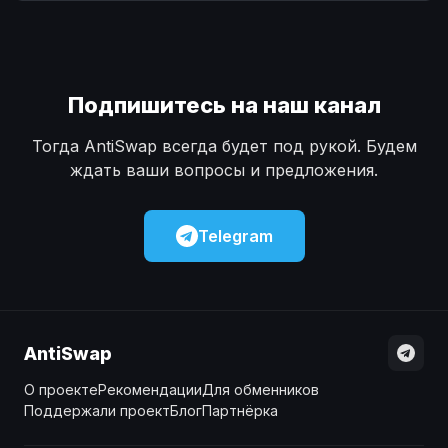
Наличные
Наличные
USD
USD
Наличные
Наличные
KZT
KZT
Подпишитесь на наш канал
Тогда AntiSwap всегда будет под рукой. Будем
ждать ваши вопросы и предложения.
Telegram
AntiSwap
О проекте
Рекомендации
Для обменников
Поддержали проект
Блог
Партнёрка