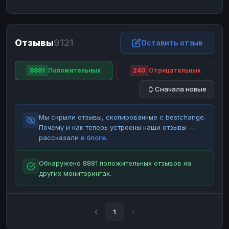
ЮMoney
ЮMoney
RUB
RUB
БАЛАНСЫ КРИПТОБИРЖ
Отзывы
9121
Binance
Binance
Оставить отзыв
RUB
RUB
ИНТЕРНЕТ БАНКИНГ
8881
Положительных
240
Отрицательных
СБЕР
СБЕР
RUB
RUB
Сначала новые
Альфа-Банк
Альфа-Банк
RUB
RUB
Райффайзен
Райффайзен
RUB
RUB
Мы скрыли отзывы, скопированные с bestchange.
ВТБ
ВТБ
RUB
RUB
Почему и как теперь устроены наши отзывы —
рассказали
в блоге
.
Т-Банк
Т-Банк
RUB
RUB
ДЕНЕЖНЫЕ ПЕРЕВОДЫ
Обнаружено 8881 положительных отзывов на
других мониторингах.
ЗК
ЗК
USD
USD
WU
WU
USD
USD
НАЛИЧНЫЕ ДЕНЬГИ
1
Наличные
Наличные
RUB
RUB