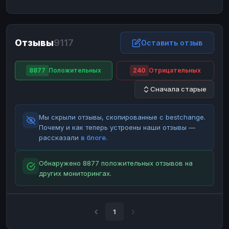
ЮMoney
ЮMoney
RUB
RUB
БАЛАНСЫ КРИПТОБИРЖ
Отзывы
9117
Binance
Binance
Оставить отзыв
RUB
RUB
ИНТЕРНЕТ БАНКИНГ
8877
Положительных
240
Отрицательных
СБЕР
СБЕР
RUB
RUB
Сначала старые
Альфа-Банк
Альфа-Банк
RUB
RUB
Райффайзен
Райффайзен
RUB
RUB
Мы скрыли отзывы, скопированные с bestchange.
ВТБ
ВТБ
RUB
RUB
Почему и как теперь устроены наши отзывы —
рассказали
в блоге
.
Т-Банк
Т-Банк
RUB
RUB
ДЕНЕЖНЫЕ ПЕРЕВОДЫ
Обнаружено 8877 положительных отзывов на
других мониторингах.
ЗК
ЗК
USD
USD
WU
WU
USD
USD
НАЛИЧНЫЕ ДЕНЬГИ
1
Наличные
Наличные
RUB
RUB