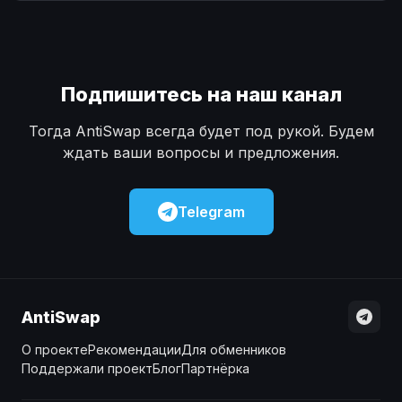
Наличные
Наличные
USD
USD
Наличные
Наличные
KZT
KZT
Подпишитесь на наш канал
Тогда AntiSwap всегда будет под рукой. Будем
ждать ваши вопросы и предложения.
Telegram
AntiSwap
О проекте
Рекомендации
Для обменников
Поддержали проект
Блог
Партнёрка