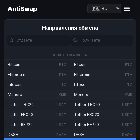
AntiSwap
Направления обмена
КРИПТОВАЛЮТА
Bitcoin
Bitcoin
BTC
BTC
Ethereum
Ethereum
ETH
ETH
Litecoin
Litecoin
LTC
LTC
Monero
Monero
XMR
XMR
Tether TRC20
Tether TRC20
USDT
USDT
Tether ERC20
Tether ERC20
USDT
USDT
Tether BEP20
Tether BEP20
USDT
USDT
DASH
DASH
DASH
DASH