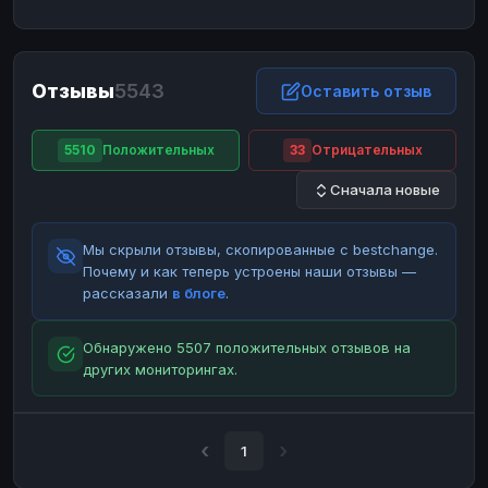
ЮMoney
ЮMoney
RUB
RUB
БАЛАНСЫ КРИПТОБИРЖ
Отзывы
5543
Binance
Binance
Оставить отзыв
RUB
RUB
ИНТЕРНЕТ БАНКИНГ
5510
Положительных
33
Отрицательных
СБЕР
СБЕР
RUB
RUB
Сначала новые
Альфа-Банк
Альфа-Банк
RUB
RUB
Райффайзен
Райффайзен
RUB
RUB
Мы скрыли отзывы, скопированные с bestchange.
ВТБ
ВТБ
RUB
RUB
Почему и как теперь устроены наши отзывы —
рассказали
в блоге
.
Т-Банк
Т-Банк
RUB
RUB
ДЕНЕЖНЫЕ ПЕРЕВОДЫ
Обнаружено 5507 положительных отзывов на
других мониторингах.
ЗК
ЗК
USD
USD
WU
WU
USD
USD
НАЛИЧНЫЕ ДЕНЬГИ
1
Наличные
Наличные
RUB
RUB