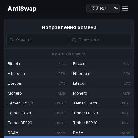
AntiSwap
Направления обмена
КРИПТОВАЛЮТА
Bitcoin
Bitcoin
BTC
BTC
Ethereum
Ethereum
ETH
ETH
Litecoin
Litecoin
LTC
LTC
Monero
Monero
XMR
XMR
Tether TRC20
Tether TRC20
USDT
USDT
Tether ERC20
Tether ERC20
USDT
USDT
Tether BEP20
Tether BEP20
USDT
USDT
DASH
DASH
DASH
DASH