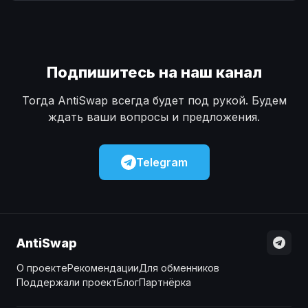
Наличные
Наличные
USD
USD
Наличные
Наличные
KZT
KZT
Подпишитесь на наш канал
Тогда AntiSwap всегда будет под рукой. Будем
ждать ваши вопросы и предложения.
Telegram
AntiSwap
О проекте
Рекомендации
Для обменников
Поддержали проект
Блог
Партнёрка