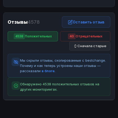
ЮMoney
ЮMoney
RUB
RUB
БАЛАНСЫ КРИПТОБИРЖ
Отзывы
4578
Binance
Binance
Оставить отзыв
RUB
RUB
ИНТЕРНЕТ БАНКИНГ
4538
Положительных
40
Отрицательных
СБЕР
СБЕР
RUB
RUB
Сначала старые
Альфа-Банк
Альфа-Банк
RUB
RUB
Райффайзен
Райффайзен
RUB
RUB
Мы скрыли отзывы, скопированные с bestchange.
ВТБ
ВТБ
RUB
RUB
Почему и как теперь устроены наши отзывы —
рассказали
в блоге
.
Т-Банк
Т-Банк
RUB
RUB
ДЕНЕЖНЫЕ ПЕРЕВОДЫ
Обнаружено 4538 положительных отзывов на
других мониторингах.
ЗК
ЗК
USD
USD
WU
WU
USD
USD
НАЛИЧНЫЕ ДЕНЬГИ
Наличные
Наличные
RUB
RUB