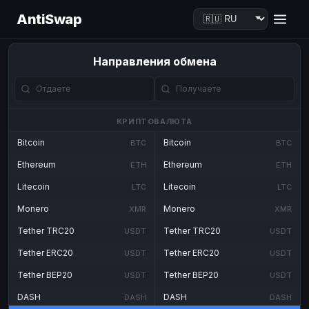
AntiSwap
Направления обмена
КРИПТОВАЛЮТА
Bitcoin
Bitcoin
BTC
BTC
Ethereum
Ethereum
ETH
ETH
Litecoin
Litecoin
LTC
LTC
Monero
Monero
XMR
XMR
Tether TRC20
Tether TRC20
USDT
USDT
Tether ERC20
Tether ERC20
USDT
USDT
Tether BEP20
Tether BEP20
USDT
USDT
DASH
DASH
DASH
DASH