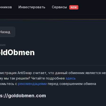
Сервисы
нников
Инвестировать
NEW
Назад
ник
oldObmen
истрация AntiSwap считает, что данный обменник является н
у мы так решили? Читайте подробнее
здесь
комьтесь с
рекомендациями
перед совершением обмена
ps://goldobmen.com