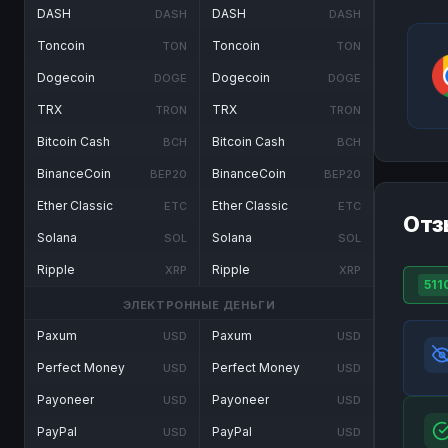
DASH
DASH
DASH
DASH
Toncoin
Toncoin
TON
TON
Dogecoin
Dogecoin
DOGE
DOGE
TRX
TRX
TRON
TRON
Bitcoin Cash
Bitcoin Cash
BCH
BCH
BinanceCoin
BinanceCoin
BEP20
BEP20
Ether Classic
Ether Classic
ETC
ETC
Отз
Solana
Solana
SOL
SOL
Ripple
Ripple
XRP
XRP
511
ЭЛЕКТРОННЫЕ ДЕНЬГИ
Paxum
Paxum
USD
USD
Perfect Money
Perfect Money
USD
USD
Payoneer
Payoneer
USD
USD
PayPal
PayPal
USD
USD