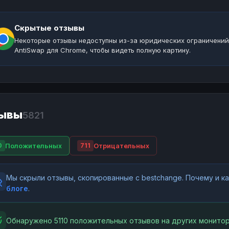
Скрытые отзывы
Некоторые отзывы недоступны из-за юридических ограничений
AntiSwap для Chrome, чтобы видеть полную картину.
ывы
5821
Положительных
Отрицательных
0
711
Мы скрыли отзывы, скопированные с bestchange. Почему и 
блоге
.
Обнаружено 5110 положительных отзывов на других монитор