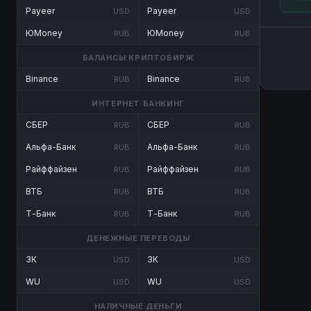
Payeer
Payeer
USD
USD
ЮMoney
ЮMoney
RUB
RUB
БАЛАНСЫ КРИПТОБИРЖ
Binance
Binance
RUB
RUB
ИНТЕРНЕТ БАНКИНГ
СБЕР
СБЕР
RUB
RUB
Альфа-Банк
Альфа-Банк
RUB
RUB
Райффайзен
Райффайзен
RUB
RUB
ВТБ
ВТБ
RUB
RUB
Т-Банк
Т-Банк
RUB
RUB
ДЕНЕЖНЫЕ ПЕРЕВОДЫ
ЗК
ЗК
USD
USD
WU
WU
USD
USD
НАЛИЧНЫЕ ДЕНЬГИ