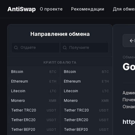
AntiSwap
О проекте
Рекомендации
Для обме
Направления обмена
Обмен
КРИПТОВАЛЮТА
G
Bitcoin
Bitcoin
BTC
BTC
Ethereum
Ethereum
ETH
ETH
Litecoin
Litecoin
LTC
LTC
Админ
Почем
Monero
Monero
XMR
XMR
Озна
Tether TRC20
Tether TRC20
USDT
USDT
Tether ERC20
Tether ERC20
USDT
USDT
htt
Tether BEP20
Tether BEP20
USDT
USDT