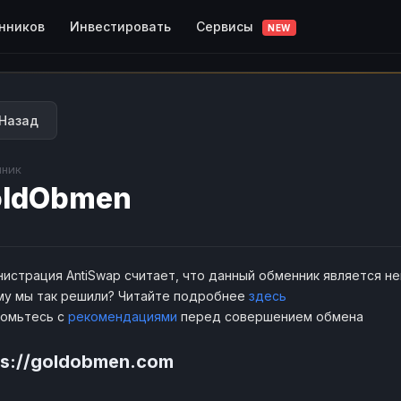
Сервисы
нников
Инвестировать
NEW
Назад
ник
oldObmen
истрация AntiSwap считает, что данный обменник является н
у мы так решили? Читайте подробнее
здесь
комьтесь с
рекомендациями
перед совершением обмена
ps://goldobmen.com