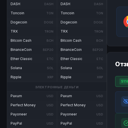
DASH
DASH
DASH
DASH
Toncoin
Toncoin
TON
TON
Dogecoin
Dogecoin
DOGE
DOGE
TRX
TRX
TRON
TRON
Bitcoin Cash
Bitcoin Cash
BCH
BCH
BinanceCoin
BinanceCoin
BEP20
BEP20
Ether Classic
Ether Classic
ETC
ETC
Отз
Solana
Solana
SOL
SOL
Ripple
Ripple
XRP
XRP
511
ЭЛЕКТРОННЫЕ ДЕНЬГИ
Paxum
Paxum
USD
USD
Perfect Money
Perfect Money
USD
USD
Payoneer
Payoneer
USD
USD
PayPal
PayPal
USD
USD