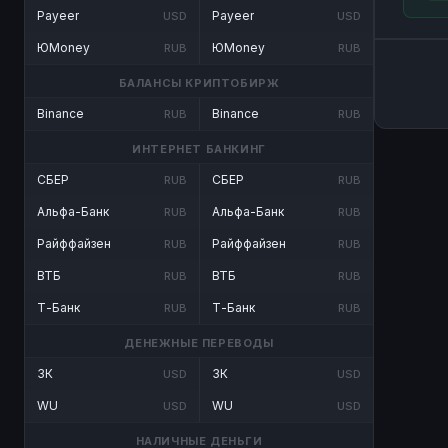
Payeer
Payeer
USD
USD
ЮMoney
ЮMoney
RUB
RUB
БАЛАНСЫ КРИПТОБИРЖ
Binance
Binance
RUB
RUB
ИНТЕРНЕТ БАНКИНГ
СБЕР
СБЕР
RUB
RUB
Альфа-Банк
Альфа-Банк
RUB
RUB
Райффайзен
Райффайзен
RUB
RUB
ВТБ
ВТБ
RUB
RUB
Т-Банк
Т-Банк
RUB
RUB
ДЕНЕЖНЫЕ ПЕРЕВОДЫ
ЗК
ЗК
USD
USD
WU
WU
USD
USD
НАЛИЧНЫЕ ДЕНЬГИ