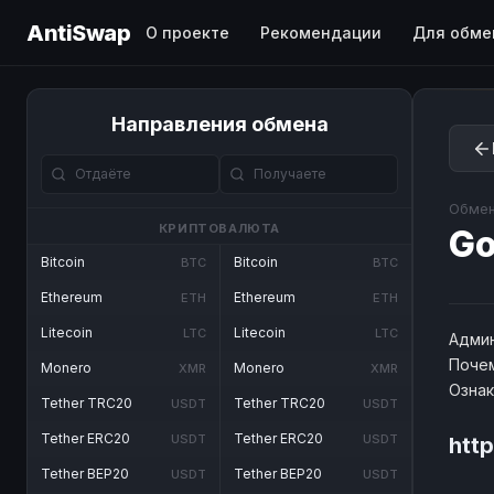
AntiSwap
О проекте
Рекомендации
Для обме
Направления обмена
Обмен
КРИПТОВАЛЮТА
G
Bitcoin
Bitcoin
BTC
BTC
Ethereum
Ethereum
ETH
ETH
Litecoin
Litecoin
LTC
LTC
Админ
Почем
Monero
Monero
XMR
XMR
Озна
Tether TRC20
Tether TRC20
USDT
USDT
Tether ERC20
Tether ERC20
USDT
USDT
htt
Tether BEP20
Tether BEP20
USDT
USDT