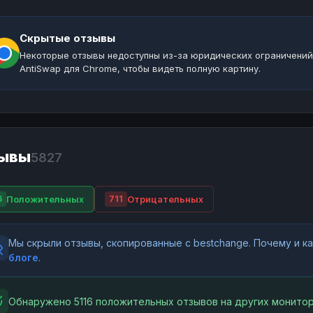
Скрытые отзывы
Некоторые отзывы недоступны из-за юридических ограничений
AntiSwap для Chrome, чтобы видеть полную картину.
ывы
5827
Положительных
Отрицательных
6
711
Мы скрыли отзывы, скопированные с bestchange. Почему и 
блоге
.
Обнаружено 5116 положительных отзывов на других монитор