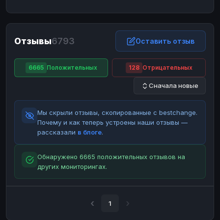
ЮMoney
ЮMoney
RUB
RUB
БАЛАНСЫ КРИПТОБИРЖ
Отзывы
6793
Binance
Binance
Оставить отзыв
RUB
RUB
ИНТЕРНЕТ БАНКИНГ
6665
Положительных
128
Отрицательных
СБЕР
СБЕР
RUB
RUB
Сначала новые
Альфа-Банк
Альфа-Банк
RUB
RUB
Райффайзен
Райффайзен
RUB
RUB
Мы скрыли отзывы, скопированные с bestchange.
ВТБ
ВТБ
RUB
RUB
Почему и как теперь устроены наши отзывы —
рассказали
в блоге
.
Т-Банк
Т-Банк
RUB
RUB
ДЕНЕЖНЫЕ ПЕРЕВОДЫ
Обнаружено 6665 положительных отзывов на
других мониторингах.
ЗК
ЗК
USD
USD
WU
WU
USD
USD
НАЛИЧНЫЕ ДЕНЬГИ
1
Наличные
Наличные
RUB
RUB