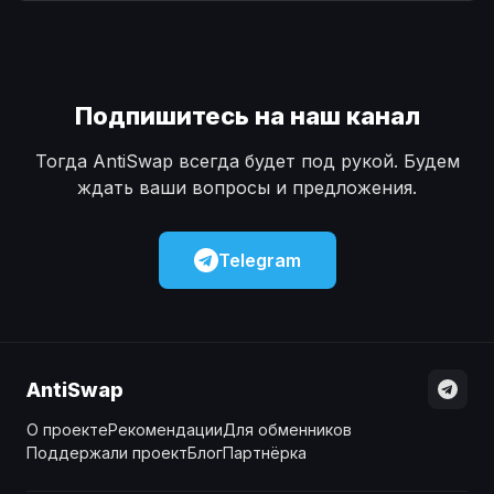
Наличные
Наличные
USD
USD
Наличные
Наличные
KZT
KZT
Подпишитесь на наш канал
Тогда AntiSwap всегда будет под рукой. Будем
ждать ваши вопросы и предложения.
Telegram
AntiSwap
О проекте
Рекомендации
Для обменников
Поддержали проект
Блог
Партнёрка