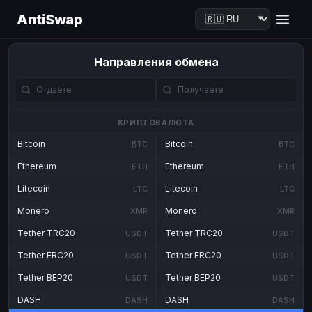
AntiSwap
Направления обмена
КРИПТОВАЛЮТА
Bitcoin
Bitcoin
BTC
BTC
Ethereum
Ethereum
ETH
ETH
Litecoin
Litecoin
LTC
LTC
Monero
Monero
XMR
XMR
Tether TRC20
Tether TRC20
USDT
USDT
Tether ERC20
Tether ERC20
USDT
USDT
Tether BEP20
Tether BEP20
USDT
USDT
DASH
DASH
DASH
DASH