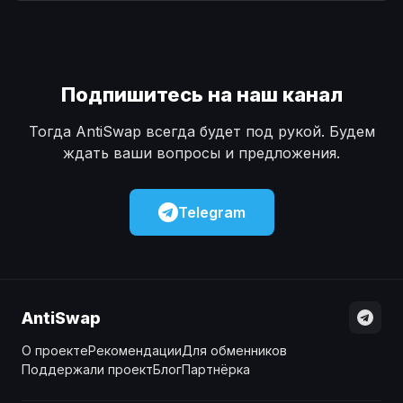
Наличные
Наличные
USD
USD
Наличные
Наличные
KZT
KZT
Подпишитесь на наш канал
Тогда AntiSwap всегда будет под рукой. Будем
ждать ваши вопросы и предложения.
Telegram
AntiSwap
О проекте
Рекомендации
Для обменников
Поддержали проект
Блог
Партнёрка