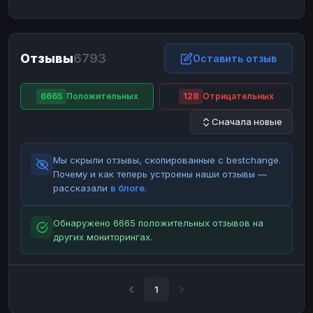
ЮMoney
ЮMoney
RUB
RUB
БАЛАНСЫ КРИПТОБИРЖ
Отзывы
6793
Binance
Binance
Оставить отзыв
RUB
RUB
ИНТЕРНЕТ БАНКИНГ
6665
Положительных
128
Отрицательных
СБЕР
СБЕР
RUB
RUB
Сначала новые
Альфа-Банк
Альфа-Банк
RUB
RUB
Райффайзен
Райффайзен
RUB
RUB
Мы скрыли отзывы, скопированные с bestchange.
ВТБ
ВТБ
RUB
RUB
Почему и как теперь устроены наши отзывы —
рассказали
в блоге
.
Т-Банк
Т-Банк
RUB
RUB
ДЕНЕЖНЫЕ ПЕРЕВОДЫ
Обнаружено 6665 положительных отзывов на
других мониторингах.
ЗК
ЗК
USD
USD
WU
WU
USD
USD
НАЛИЧНЫЕ ДЕНЬГИ
1
Наличные
Наличные
RUB
RUB