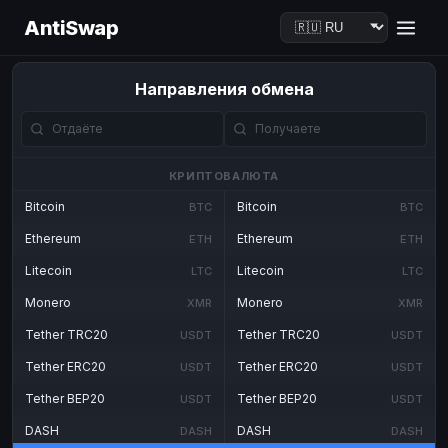
AntiSwap
Направления обмена
КРИПТОВАЛЮТА
Bitcoin
Bitcoin
BTC
BTC
Ethereum
Ethereum
ETH
ETH
Litecoin
Litecoin
LTC
LTC
Monero
Monero
XMR
XMR
Tether TRC20
Tether TRC20
USDT
USDT
Tether ERC20
Tether ERC20
USDT
USDT
Tether BEP20
Tether BEP20
USDT
USDT
DASH
DASH
DASH
DASH