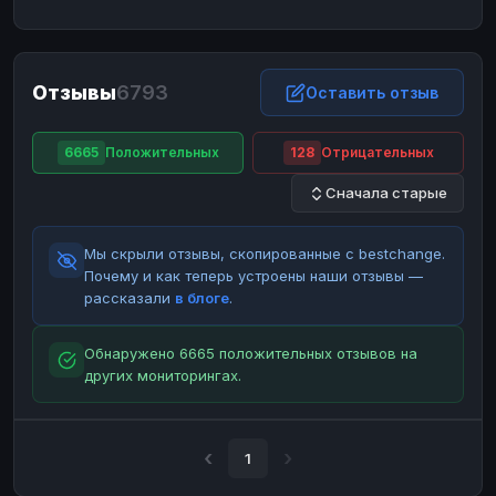
ЮMoney
ЮMoney
RUB
RUB
БАЛАНСЫ КРИПТОБИРЖ
Отзывы
6793
Binance
Binance
Оставить отзыв
RUB
RUB
ИНТЕРНЕТ БАНКИНГ
6665
Положительных
128
Отрицательных
СБЕР
СБЕР
RUB
RUB
Сначала старые
Альфа-Банк
Альфа-Банк
RUB
RUB
Райффайзен
Райффайзен
RUB
RUB
Мы скрыли отзывы, скопированные с bestchange.
ВТБ
ВТБ
RUB
RUB
Почему и как теперь устроены наши отзывы —
рассказали
в блоге
.
Т-Банк
Т-Банк
RUB
RUB
ДЕНЕЖНЫЕ ПЕРЕВОДЫ
Обнаружено 6665 положительных отзывов на
других мониторингах.
ЗК
ЗК
USD
USD
WU
WU
USD
USD
НАЛИЧНЫЕ ДЕНЬГИ
1
Наличные
Наличные
RUB
RUB