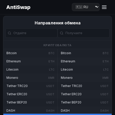
AntiSwap
Направления обмена
КРИПТОВАЛЮТА
Bitcoin
Bitcoin
BTC
BTC
Ethereum
Ethereum
ETH
ETH
Litecoin
Litecoin
LTC
LTC
Monero
Monero
XMR
XMR
Tether TRC20
Tether TRC20
USDT
USDT
Tether ERC20
Tether ERC20
USDT
USDT
Tether BEP20
Tether BEP20
USDT
USDT
DASH
DASH
DASH
DASH