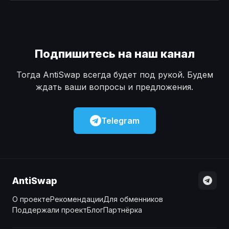
Наличные
Наличные
USD
USD
Наличные
Наличные
KZT
KZT
Подпишитесь на наш канал
Тогда AntiSwap всегда будет под рукой. Будем
ждать ваши вопросы и предложения.
Telegram
AntiSwap
О проекте
Рекомендации
Для обменников
Поддержали проект
Блог
Партнёрка