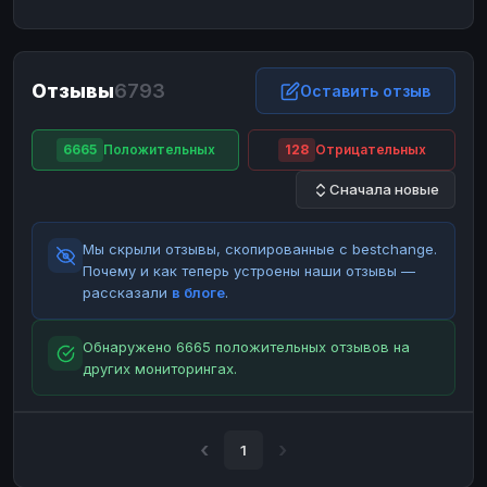
ЮMoney
ЮMoney
RUB
RUB
БАЛАНСЫ КРИПТОБИРЖ
Отзывы
6793
Binance
Binance
Оставить отзыв
RUB
RUB
ИНТЕРНЕТ БАНКИНГ
6665
Положительных
128
Отрицательных
СБЕР
СБЕР
RUB
RUB
Сначала новые
Альфа-Банк
Альфа-Банк
RUB
RUB
Райффайзен
Райффайзен
RUB
RUB
Мы скрыли отзывы, скопированные с bestchange.
ВТБ
ВТБ
RUB
RUB
Почему и как теперь устроены наши отзывы —
рассказали
в блоге
.
Т-Банк
Т-Банк
RUB
RUB
ДЕНЕЖНЫЕ ПЕРЕВОДЫ
Обнаружено 6665 положительных отзывов на
других мониторингах.
ЗК
ЗК
USD
USD
WU
WU
USD
USD
НАЛИЧНЫЕ ДЕНЬГИ
1
Наличные
Наличные
RUB
RUB