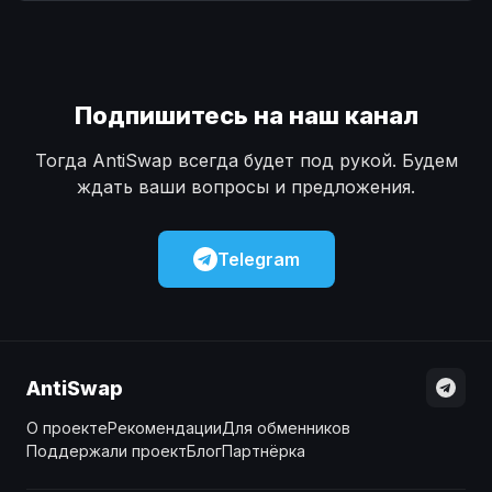
Наличные
Наличные
USD
USD
Наличные
Наличные
KZT
KZT
Подпишитесь на наш канал
Тогда AntiSwap всегда будет под рукой. Будем
ждать ваши вопросы и предложения.
Telegram
AntiSwap
О проекте
Рекомендации
Для обменников
Поддержали проект
Блог
Партнёрка