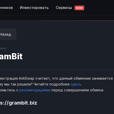
Сервисы
нников
Инвестировать
NEW
Назад
ник
amBit
истрация AntiSwap считает, что данный обменник занимается
у мы так решили? Читайте подробнее
здесь
комьтесь с
рекомендациями
перед совершением обмена
s://grambit.biz