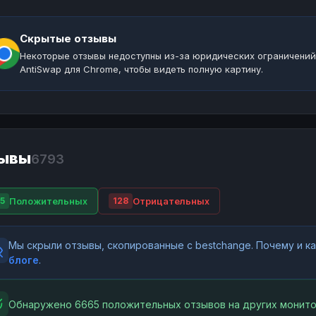
Скрытые отзывы
Некоторые отзывы недоступны из-за юридических ограничений
AntiSwap для Chrome, чтобы видеть полную картину.
ывы
6793
Положительных
Отрицательных
5
128
Мы скрыли отзывы, скопированные с bestchange. Почему и 
блоге
.
Обнаружено 6665 положительных отзывов на других монито