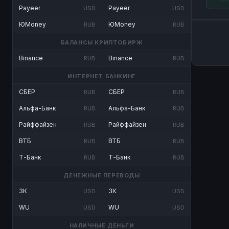
Payeer
Payeer
USD
USD
ЮMoney
ЮMoney
RUB
RUB
БАЛАНСЫ КРИПТОБИРЖ
Binance
Binance
RUB
RUB
ИНТЕРНЕТ БАНКИНГ
СБЕР
СБЕР
RUB
RUB
Альфа-Банк
Альфа-Банк
RUB
RUB
Райффайзен
Райффайзен
RUB
RUB
ВТБ
ВТБ
RUB
RUB
Т-Банк
Т-Банк
RUB
RUB
ДЕНЕЖНЫЕ ПЕРЕВОДЫ
ЗК
ЗК
USD
USD
WU
WU
USD
USD
НАЛИЧНЫЕ ДЕНЬГИ