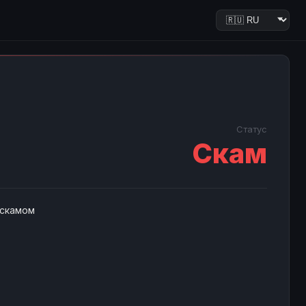
Статус
Скам
 скамом