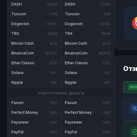
DASH
DASH
DASH
DASH
Toncoin
Toncoin
TON
TON
Dogecoin
Dogecoin
DOGE
DOGE
TRX
TRX
TRON
TRON
Bitcoin Cash
Bitcoin Cash
BCH
BCH
BinanceCoin
BinanceCoin
BEP20
BEP20
Ether Classic
Ether Classic
ETC
ETC
Отз
Solana
Solana
SOL
SOL
Ripple
Ripple
XRP
XRP
666
ЭЛЕКТРОННЫЕ ДЕНЬГИ
Paxum
Paxum
USD
USD
Perfect Money
Perfect Money
USD
USD
Payoneer
Payoneer
USD
USD
PayPal
PayPal
USD
USD