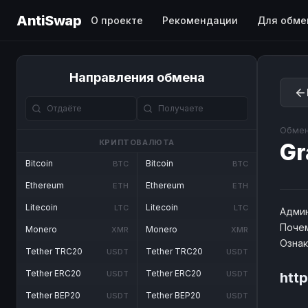
AntiSwap
О проекте
Рекомендации
Для обме
Направления обмена
Обмен
КРИПТОВАЛЮТА
Gr
Bitcoin
Bitcoin
BTC
BTC
Ethereum
Ethereum
ETH
ETH
Litecoin
Litecoin
LTC
LTC
Админ
Почем
Monero
Monero
XMR
XMR
Озна
Tether TRC20
Tether TRC20
USDT
USDT
Tether ERC20
Tether ERC20
USDT
USDT
http
Tether BEP20
Tether BEP20
USDT
USDT