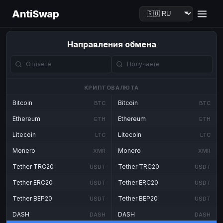
AntiSwap
Направления обмена
КРИПТОВАЛЮТА
Bitcoin
Bitcoin
BTC
BTC
Ethereum
Ethereum
ETH
ETH
Litecoin
Litecoin
LTC
LTC
Monero
Monero
XMR
XMR
Tether TRC20
Tether TRC20
USDT
USDT
Tether ERC20
Tether ERC20
USDT
USDT
Tether BEP20
Tether BEP20
USDT
USDT
DASH
DASH
DASH
DASH