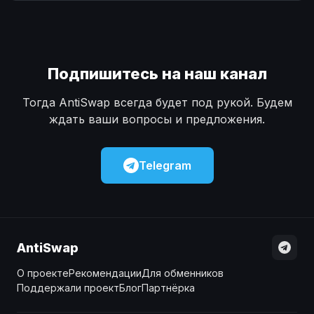
Наличные
Наличные
USD
USD
Наличные
Наличные
KZT
KZT
Подпишитесь на наш канал
Тогда AntiSwap всегда будет под рукой. Будем
ждать ваши вопросы и предложения.
Telegram
AntiSwap
О проекте
Рекомендации
Для обменников
Поддержали проект
Блог
Партнёрка