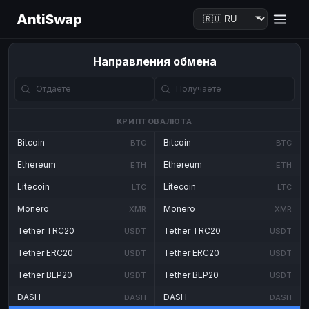
AntiSwap
Направления обмена
КРИПТОВАЛЮТА
Bitcoin
Bitcoin
BTC
BTC
Ethereum
Ethereum
ETH
ETH
Litecoin
Litecoin
LTC
LTC
Monero
Monero
XMR
XMR
Tether TRC20
Tether TRC20
USDT
USDT
Tether ERC20
Tether ERC20
USDT
USDT
Tether BEP20
Tether BEP20
USDT
USDT
DASH
DASH
DASH
DASH