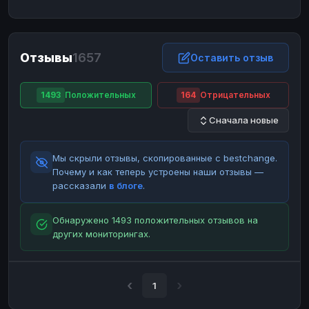
ЮMoney
ЮMoney
RUB
RUB
БАЛАНСЫ КРИПТОБИРЖ
Отзывы
1657
Binance
Binance
Оставить отзыв
RUB
RUB
ИНТЕРНЕТ БАНКИНГ
1493
Положительных
164
Отрицательных
СБЕР
СБЕР
RUB
RUB
Сначала новые
Альфа-Банк
Альфа-Банк
RUB
RUB
Райффайзен
Райффайзен
RUB
RUB
Мы скрыли отзывы, скопированные с bestchange.
ВТБ
ВТБ
RUB
RUB
Почему и как теперь устроены наши отзывы —
рассказали
в блоге
.
Т-Банк
Т-Банк
RUB
RUB
ДЕНЕЖНЫЕ ПЕРЕВОДЫ
Обнаружено 1493 положительных отзывов на
других мониторингах.
ЗК
ЗК
USD
USD
WU
WU
USD
USD
НАЛИЧНЫЕ ДЕНЬГИ
1
Наличные
Наличные
RUB
RUB