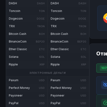
DASH
DASH
DASH
DASH
Toncoin
Toncoin
TON
TON
Dogecoin
Dogecoin
DOGE
DOGE
TRX
TRX
TRON
TRON
Bitcoin Cash
Bitcoin Cash
BCH
BCH
BinanceCoin
BinanceCoin
BEP20
BEP20
Ether Classic
Ether Classic
ETC
ETC
Отз
Solana
Solana
SOL
SOL
Ripple
Ripple
XRP
XRP
107
ЭЛЕКТРОННЫЕ ДЕНЬГИ
Paxum
Paxum
USD
USD
Perfect Money
Perfect Money
USD
USD
Payoneer
Payoneer
USD
USD
PayPal
PayPal
USD
USD