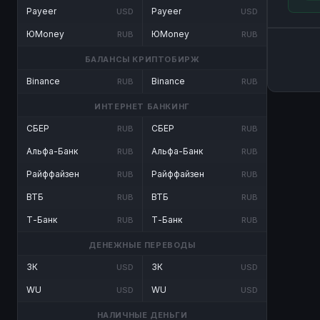
Payeer
Payeer
USD
USD
ЮMoney
ЮMoney
RUB
RUB
БАЛАНСЫ КРИПТОБИРЖ
Binance
Binance
RUB
RUB
ИНТЕРНЕТ БАНКИНГ
СБЕР
СБЕР
RUB
RUB
Альфа-Банк
Альфа-Банк
RUB
RUB
Райффайзен
Райффайзен
RUB
RUB
ВТБ
ВТБ
RUB
RUB
Т-Банк
Т-Банк
RUB
RUB
ДЕНЕЖНЫЕ ПЕРЕВОДЫ
ЗК
ЗК
USD
USD
WU
WU
USD
USD
НАЛИЧНЫЕ ДЕНЬГИ