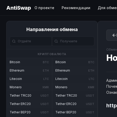
AntiSwap
О проекте
Рекомендации
Для обме
Направления обмена
Обмен
КРИПТОВАЛЮТА
Ho
Bitcoin
Bitcoin
BTC
BTC
Ethereum
Ethereum
ETH
ETH
Litecoin
Litecoin
LTC
LTC
Админ
Почем
Monero
Monero
XMR
XMR
Озна
Tether TRC20
Tether TRC20
USDT
USDT
Tether ERC20
Tether ERC20
USDT
USDT
htt
Tether BEP20
Tether BEP20
USDT
USDT