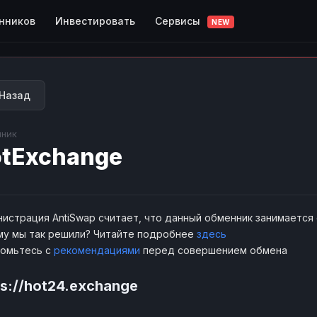
Сервисы
нников
Инвестировать
NEW
Назад
ник
tExchange
истрация AntiSwap считает, что данный обменник занимается
у мы так решили? Читайте подробнее
здесь
комьтесь с
рекомендациями
перед совершением обмена
ps://hot24.exchange