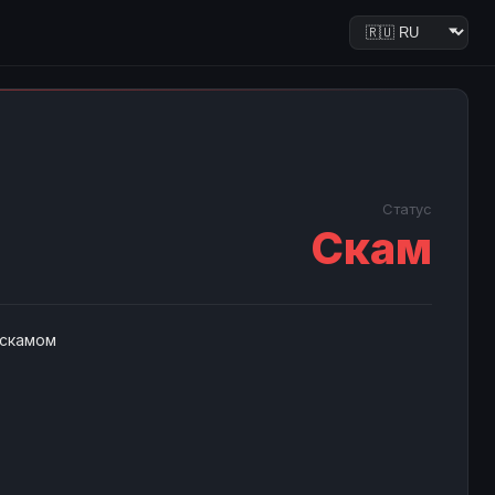
Статус
Скам
 скамом