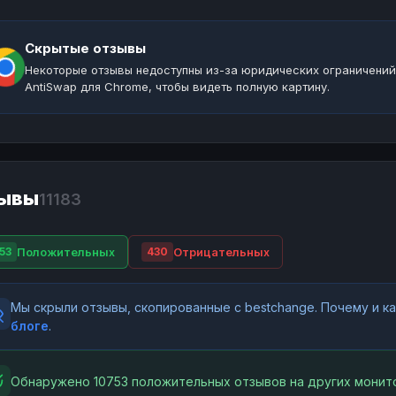
Скрытые отзывы
Некоторые отзывы недоступны из-за юридических ограничений
AntiSwap для Chrome, чтобы видеть полную картину.
ывы
11183
Положительных
Отрицательных
53
430
Мы скрыли отзывы, скопированные с bestchange. Почему и 
блоге
.
Обнаружено 10753 положительных отзывов на других монито