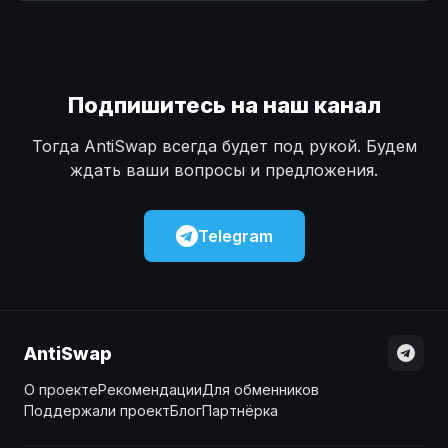
Наличные
Наличные
USD
USD
Наличные
Наличные
KZT
KZT
Подпишитесь на наш канал
Тогда AntiSwap всегда будет под рукой. Будем
ждать ваши вопросы и предложения.
Telegram
AntiSwap
О проекте
Рекомендации
Для обменников
Поддержали проект
Блог
Партнёрка