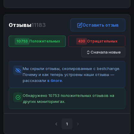
ЮMoney
ЮMoney
RUB
RUB
БАЛАНСЫ КРИПТОБИРЖ
Отзывы
11183
Binance
Binance
Оставить отзыв
RUB
RUB
ИНТЕРНЕТ БАНКИНГ
10753
Положительных
430
Отрицательных
СБЕР
СБЕР
RUB
RUB
Сначала новые
Альфа-Банк
Альфа-Банк
RUB
RUB
Райффайзен
Райффайзен
RUB
RUB
Мы скрыли отзывы, скопированные с bestchange.
ВТБ
ВТБ
RUB
RUB
Почему и как теперь устроены наши отзывы —
рассказали
в блоге
.
Т-Банк
Т-Банк
RUB
RUB
ДЕНЕЖНЫЕ ПЕРЕВОДЫ
Обнаружено 10753 положительных отзывов на
других мониторингах.
ЗК
ЗК
USD
USD
WU
WU
USD
USD
НАЛИЧНЫЕ ДЕНЬГИ
1
Наличные
Наличные
RUB
RUB