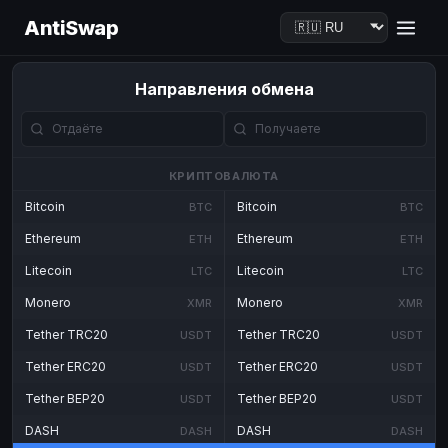
AntiSwap
Направления обмена
КРИПТОВАЛЮТА
Bitcoin
Bitcoin
BTC
BTC
Ethereum
Ethereum
ETH
ETH
Litecoin
Litecoin
LTC
LTC
Monero
Monero
XMR
XMR
Tether TRC20
Tether TRC20
USDT
USDT
Tether ERC20
Tether ERC20
USDT
USDT
Tether BEP20
Tether BEP20
USDT
USDT
DASH
DASH
DASH
DASH