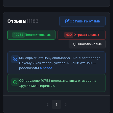
ЮMoney
ЮMoney
RUB
RUB
БАЛАНСЫ КРИПТОБИРЖ
Отзывы
11183
Binance
Binance
Оставить отзыв
RUB
RUB
ИНТЕРНЕТ БАНКИНГ
10753
Положительных
430
Отрицательных
СБЕР
СБЕР
RUB
RUB
Сначала новые
Альфа-Банк
Альфа-Банк
RUB
RUB
Райффайзен
Райффайзен
RUB
RUB
Мы скрыли отзывы, скопированные с bestchange.
ВТБ
ВТБ
RUB
RUB
Почему и как теперь устроены наши отзывы —
рассказали
в блоге
.
Т-Банк
Т-Банк
RUB
RUB
ДЕНЕЖНЫЕ ПЕРЕВОДЫ
Обнаружено 10753 положительных отзывов на
других мониторингах.
ЗК
ЗК
USD
USD
WU
WU
USD
USD
НАЛИЧНЫЕ ДЕНЬГИ
1
Наличные
Наличные
RUB
RUB