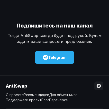
Наличные
Наличные
USD
USD
Наличные
Наличные
KZT
KZT
Подпишитесь на наш канал
Тогда AntiSwap всегда будет под рукой. Будем
ждать ваши вопросы и предложения.
Telegram
AntiSwap
О проекте
Рекомендации
Для обменников
Поддержали проект
Блог
Партнёрка