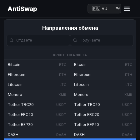
AntiSwap
Направления обмена
КРИПТОВАЛЮТА
Bitcoin
Bitcoin
BTC
BTC
Ethereum
Ethereum
ETH
ETH
Litecoin
Litecoin
LTC
LTC
Monero
Monero
XMR
XMR
Tether TRC20
Tether TRC20
USDT
USDT
Tether ERC20
Tether ERC20
USDT
USDT
Tether BEP20
Tether BEP20
USDT
USDT
DASH
DASH
DASH
DASH