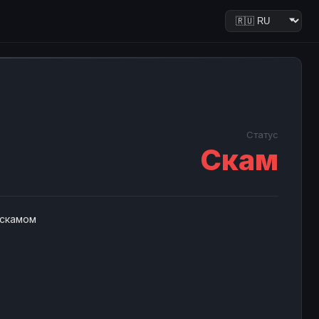
Статус
Скам
 скамом