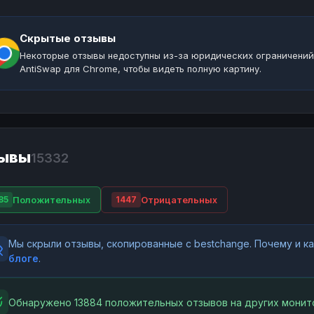
Скрытые отзывы
Некоторые отзывы недоступны из-за юридических ограничений
AntiSwap для Chrome, чтобы видеть полную картину.
ывы
15332
Положительных
Отрицательных
85
1447
Мы скрыли отзывы, скопированные с bestchange. Почему и 
блоге
.
Обнаружено 13884 положительных отзывов на других монит