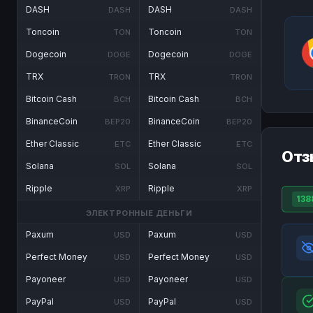
DASH
DASH
DASH
DASH
Toncoin
Toncoin
TON
TON
Dogecoin
Dogecoin
DOGE
DOGE
TRX
TRX
TRON
TRON
Bitcoin Cash
Bitcoin Cash
BCH
BCH
BinanceCoin
BinanceCoin
BEP20
BEP20
Ether Classic
Ether Classic
ETC
ETC
Отз
Solana
Solana
SOL
SOL
Ripple
Ripple
XRP
XRP
138
ЭЛЕКТРОННЫЕ ДЕНЬГИ
Paxum
Paxum
USD
USD
Perfect Money
Perfect Money
USD
USD
Payoneer
Payoneer
USD
USD
PayPal
PayPal
USD
USD