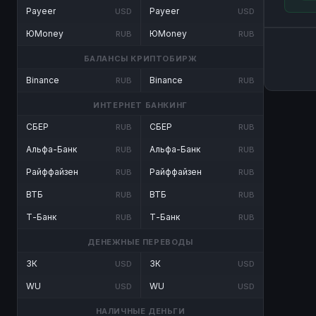
Payeer
Payeer
USD
USD
ЮMoney
ЮMoney
RUB
RUB
БАЛАНСЫ КРИПТОБИРЖ
Binance
Binance
RUB
RUB
ИНТЕРНЕТ БАНКИНГ
СБЕР
СБЕР
RUB
RUB
Альфа-Банк
Альфа-Банк
RUB
RUB
Райффайзен
Райффайзен
RUB
RUB
ВТБ
ВТБ
RUB
RUB
Т-Банк
Т-Банк
RUB
RUB
ДЕНЕЖНЫЕ ПЕРЕВОДЫ
ЗК
ЗК
USD
USD
WU
WU
USD
USD
НАЛИЧНЫЕ ДЕНЬГИ