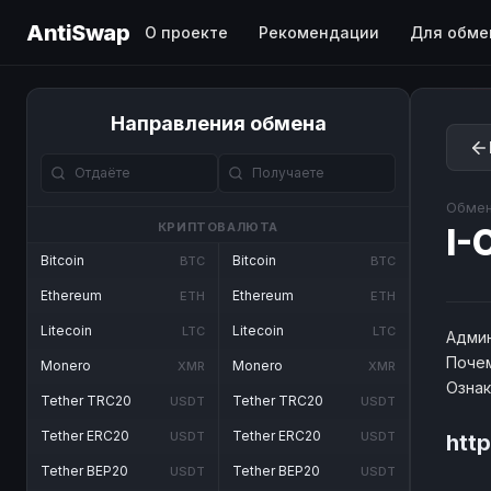
AntiSwap
О проекте
Рекомендации
Для обме
Направления обмена
Обмен
КРИПТОВАЛЮТА
I-
Bitcoin
Bitcoin
BTC
BTC
Ethereum
Ethereum
ETH
ETH
Litecoin
Litecoin
LTC
LTC
Админ
Почем
Monero
Monero
XMR
XMR
Озна
Tether TRC20
Tether TRC20
USDT
USDT
Tether ERC20
Tether ERC20
USDT
USDT
htt
Tether BEP20
Tether BEP20
USDT
USDT