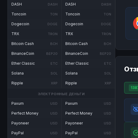
DASH
DASH
DASH
DASH
Toncoin
Toncoin
TON
TON
Dogecoin
Dogecoin
DOGE
DOGE
TRX
TRX
TRON
TRON
Bitcoin Cash
Bitcoin Cash
BCH
BCH
BinanceCoin
BinanceCoin
BEP20
BEP20
Ether Classic
Ether Classic
ETC
ETC
Отз
Solana
Solana
SOL
SOL
Ripple
Ripple
XRP
XRP
138
ЭЛЕКТРОННЫЕ ДЕНЬГИ
Paxum
Paxum
USD
USD
Perfect Money
Perfect Money
USD
USD
Payoneer
Payoneer
USD
USD
PayPal
PayPal
USD
USD