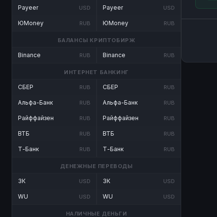
Payeer
Payeer
USD
USD
ЮMoney
ЮMoney
RUB
RUB
БАЛАНСЫ КРИПТОБИРЖ
Binance
Binance
RUB
RUB
ИНТЕРНЕТ БАНКИНГ
СБЕР
СБЕР
RUB
RUB
Альфа-Банк
Альфа-Банк
RUB
RUB
Райффайзен
Райффайзен
RUB
RUB
ВТБ
ВТБ
RUB
RUB
Т-Банк
Т-Банк
RUB
RUB
ДЕНЕЖНЫЕ ПЕРЕВОДЫ
ЗК
ЗК
USD
USD
WU
WU
USD
USD
НАЛИЧНЫЕ ДЕНЬГИ