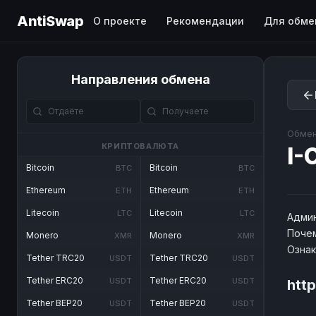
AntiSwap
О проекте
Рекомендации
Для обме
Направления обмена
Обмен
КРИПТОВАЛЮТА
I-
Bitcoin
Bitcoin
BTC
BTC
Ethereum
Ethereum
ETH
ETH
Litecoin
Litecoin
LTC
LTC
Админ
Почем
Monero
Monero
XMR
XMR
Озна
Tether TRC20
Tether TRC20
USDT
USDT
Tether ERC20
Tether ERC20
USDT
USDT
htt
Tether BEP20
Tether BEP20
USDT
USDT