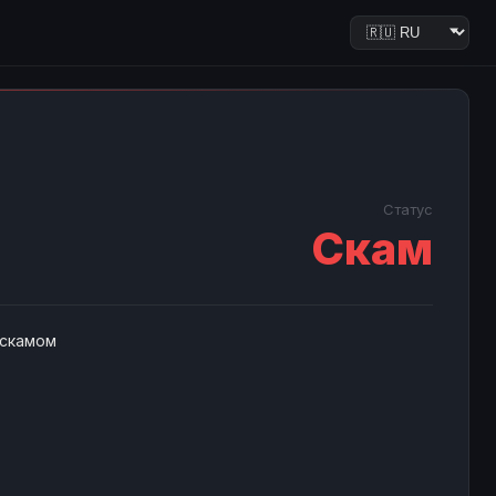
Статус
Скам
 скамом