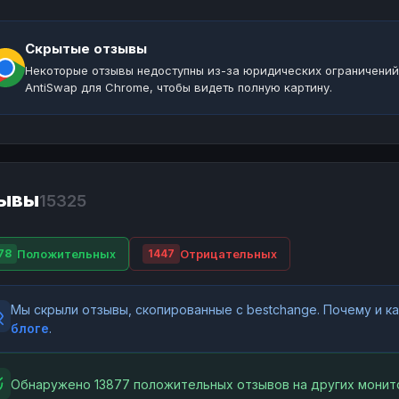
Скрытые отзывы
Некоторые отзывы недоступны из-за юридических ограничений
AntiSwap для Chrome, чтобы видеть полную картину.
ывы
15325
Положительных
Отрицательных
78
1447
Мы скрыли отзывы, скопированные с bestchange. Почему и 
блоге
.
Обнаружено 13877 положительных отзывов на других монит