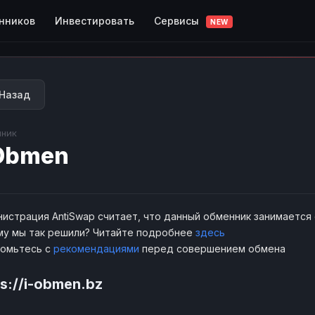
Сервисы
нников
Инвестировать
NEW
Назад
ник
Obmen
истрация AntiSwap считает, что данный обменник занимается
у мы так решили? Читайте подробнее
здесь
комьтесь с
рекомендациями
перед совершением обмена
ps://i-obmen.bz