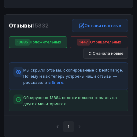
ЮMoney
ЮMoney
RUB
RUB
БАЛАНСЫ КРИПТОБИРЖ
Отзывы
15332
Binance
Binance
Оставить отзыв
RUB
RUB
ИНТЕРНЕТ БАНКИНГ
13885
Положительных
1447
Отрицательных
СБЕР
СБЕР
RUB
RUB
Сначала новые
Альфа-Банк
Альфа-Банк
RUB
RUB
Райффайзен
Райффайзен
RUB
RUB
Мы скрыли отзывы, скопированные с bestchange.
ВТБ
ВТБ
RUB
RUB
Почему и как теперь устроены наши отзывы —
рассказали
в блоге
.
Т-Банк
Т-Банк
RUB
RUB
ДЕНЕЖНЫЕ ПЕРЕВОДЫ
Обнаружено 13884 положительных отзывов на
других мониторингах.
ЗК
ЗК
USD
USD
WU
WU
USD
USD
НАЛИЧНЫЕ ДЕНЬГИ
1
Наличные
Наличные
RUB
RUB