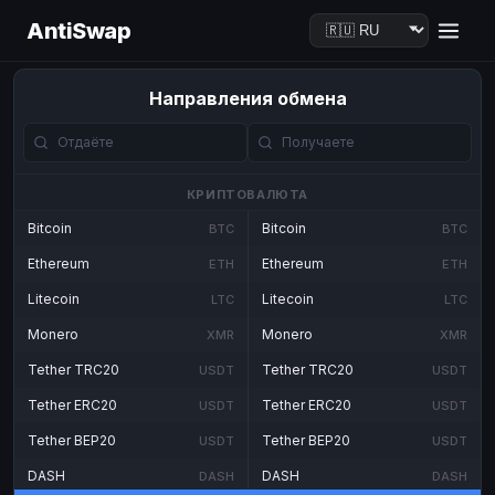
AntiSwap
Направления обмена
КРИПТОВАЛЮТА
Bitcoin
Bitcoin
BTC
BTC
Ethereum
Ethereum
ETH
ETH
Litecoin
Litecoin
LTC
LTC
Monero
Monero
XMR
XMR
Tether TRC20
Tether TRC20
USDT
USDT
Tether ERC20
Tether ERC20
USDT
USDT
Tether BEP20
Tether BEP20
USDT
USDT
DASH
DASH
DASH
DASH