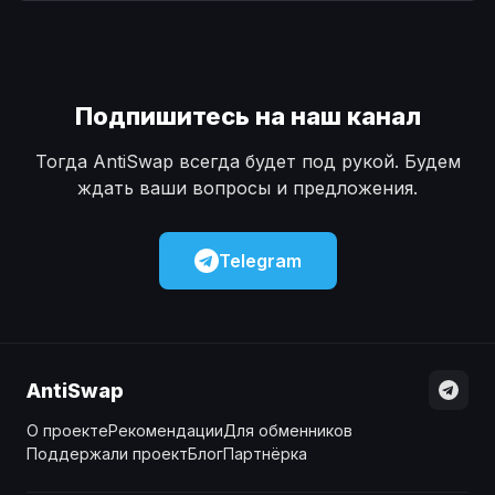
Наличные
Наличные
USD
USD
Наличные
Наличные
KZT
KZT
Подпишитесь на наш канал
Тогда AntiSwap всегда будет под рукой. Будем
ждать ваши вопросы и предложения.
Telegram
AntiSwap
О проекте
Рекомендации
Для обменников
Поддержали проект
Блог
Партнёрка