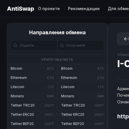
AntiSwap
О проекте
Рекомендации
Для обме
Направления обмена
Обмен
КРИПТОВАЛЮТА
I-
Bitcoin
Bitcoin
BTC
BTC
Ethereum
Ethereum
ETH
ETH
Litecoin
Litecoin
LTC
LTC
Админ
Почем
Monero
Monero
XMR
XMR
Озна
Tether TRC20
Tether TRC20
USDT
USDT
Tether ERC20
Tether ERC20
USDT
USDT
htt
Tether BEP20
Tether BEP20
USDT
USDT