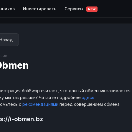
Сервисы
нников
Инвестировать
NEW
Назад
ник
Obmen
истрация AntiSwap считает, что данный обменник занимается
у мы так решили? Читайте подробнее
здесь
комьтесь с
рекомендациями
перед совершением обмена
ps://i-obmen.bz