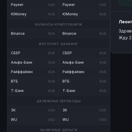
Payeer
Payeer
USD
USD
ЮMoney
ЮMoney
RUB
RUB
Леон
БАЛАНСЫ КРИПТОБИРЖ
Здрав
Binance
Binance
RUB
RUB
Жду 2 
ИНТЕРНЕТ БАНКИНГ
СБЕР
СБЕР
RUB
RUB
Альфа-Банк
Альфа-Банк
RUB
RUB
Райффайзен
Райффайзен
RUB
RUB
ВТБ
ВТБ
RUB
RUB
Т-Банк
Т-Банк
RUB
RUB
ДЕНЕЖНЫЕ ПЕРЕВОДЫ
ЗК
ЗК
USD
USD
WU
WU
USD
USD
НАЛИЧНЫЕ ДЕНЬГИ