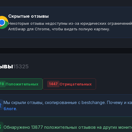
Скрытые отзывы
Некоторые отзывы недоступны из-за юридических ограничений
AntiSwap для Chrome, чтобы видеть полную картину.
ывы
15325
Положительных
Отрицательных
78
1447
Мы скрыли отзывы, скопированные с bestchange. Почему и 
блоге
.
Обнаружено 13877 положительных отзывов на других монит