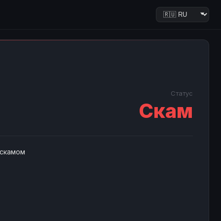
Статус
Скам
 скамом