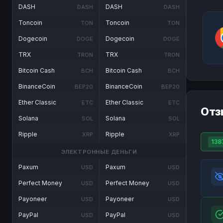
DASH
DASH
DASH
DASH
Toncoin
Toncoin
TON
TON
Dogecoin
Dogecoin
DOGE
DOGE
TRX
TRX
TRON
TRON
Bitcoin Cash
Bitcoin Cash
BCH
BCH
BinanceCoin
BinanceCoin
BEP20
BEP20
Ether Classic
Ether Classic
ETC
ETC
Отз
Solana
Solana
SOL
SOL
Ripple
Ripple
XRP
XRP
138
ЭЛЕКТРОННЫЕ ДЕНЬГИ
Paxum
Paxum
USD
USD
Perfect Money
Perfect Money
USD
USD
Payoneer
Payoneer
USD
USD
PayPal
PayPal
USD
USD