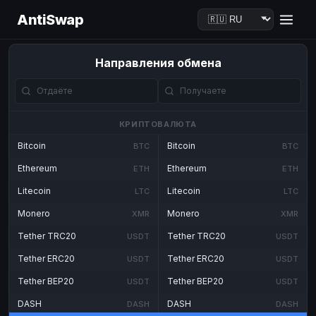
AntiSwap
Направления обмена
КРИПТОВАЛЮТА
Bitcoin
Bitcoin
BTC
BTC
Ethereum
Ethereum
ETH
ETH
Litecoin
Litecoin
LTC
LTC
Monero
Monero
XMR
XMR
Tether TRC20
Tether TRC20
USDT
USDT
Tether ERC20
Tether ERC20
USDT
USDT
Tether BEP20
Tether BEP20
USDT
USDT
DASH
DASH
DASH
DASH