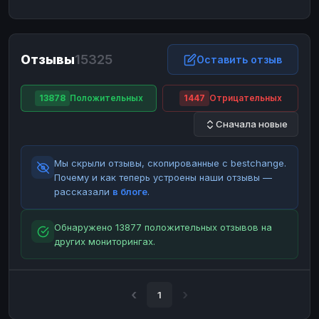
ЮMoney
ЮMoney
RUB
RUB
БАЛАНСЫ КРИПТОБИРЖ
Отзывы
15325
Binance
Binance
Оставить отзыв
RUB
RUB
ИНТЕРНЕТ БАНКИНГ
13878
Положительных
1447
Отрицательных
СБЕР
СБЕР
RUB
RUB
Сначала новые
Альфа-Банк
Альфа-Банк
RUB
RUB
Райффайзен
Райффайзен
RUB
RUB
Мы скрыли отзывы, скопированные с bestchange.
ВТБ
ВТБ
RUB
RUB
Почему и как теперь устроены наши отзывы —
рассказали
в блоге
.
Т-Банк
Т-Банк
RUB
RUB
ДЕНЕЖНЫЕ ПЕРЕВОДЫ
Обнаружено 13877 положительных отзывов на
других мониторингах.
ЗК
ЗК
USD
USD
WU
WU
USD
USD
НАЛИЧНЫЕ ДЕНЬГИ
1
Наличные
Наличные
RUB
RUB