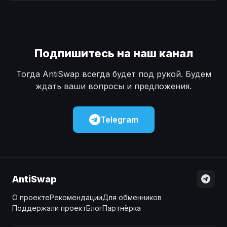
Наличные
Наличные
USD
USD
Наличные
Наличные
KZT
KZT
Подпишитесь на наш канал
Тогда AntiSwap всегда будет под рукой. Будем
ждать ваши вопросы и предложения.
Telegram
AntiSwap
О проекте
Рекомендации
Для обменников
Поддержали проект
Блог
Партнёрка