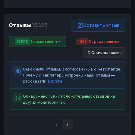
ЮMoney
ЮMoney
RUB
RUB
БАЛАНСЫ КРИПТОБИРЖ
Отзывы
15325
Binance
Binance
Оставить отзыв
RUB
RUB
ИНТЕРНЕТ БАНКИНГ
13878
Положительных
1447
Отрицательных
СБЕР
СБЕР
RUB
RUB
Сначала новые
Альфа-Банк
Альфа-Банк
RUB
RUB
Райффайзен
Райффайзен
RUB
RUB
Мы скрыли отзывы, скопированные с bestchange.
ВТБ
ВТБ
RUB
RUB
Почему и как теперь устроены наши отзывы —
рассказали
в блоге
.
Т-Банк
Т-Банк
RUB
RUB
ДЕНЕЖНЫЕ ПЕРЕВОДЫ
Обнаружено 13877 положительных отзывов на
других мониторингах.
ЗК
ЗК
USD
USD
WU
WU
USD
USD
НАЛИЧНЫЕ ДЕНЬГИ
1
Наличные
Наличные
RUB
RUB