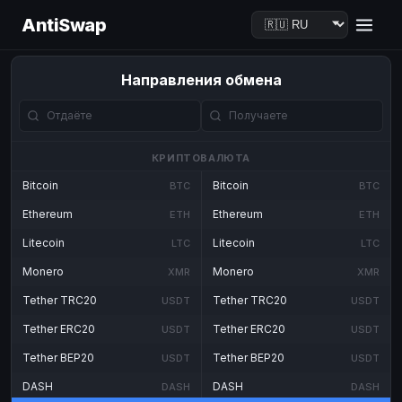
AntiSwap
Направления обмена
КРИПТОВАЛЮТА
Bitcoin
Bitcoin
BTC
BTC
Ethereum
Ethereum
ETH
ETH
Litecoin
Litecoin
LTC
LTC
Monero
Monero
XMR
XMR
Tether TRC20
Tether TRC20
USDT
USDT
Tether ERC20
Tether ERC20
USDT
USDT
Tether BEP20
Tether BEP20
USDT
USDT
DASH
DASH
DASH
DASH