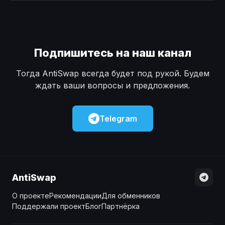
Наличные
Наличные
USD
USD
Наличные
Наличные
KZT
KZT
Подпишитесь на наш канал
Тогда AntiSwap всегда будет под рукой. Будем
ждать ваши вопросы и предложения.
Telegram
AntiSwap
О проекте
Рекомендации
Для обменников
Поддержали проект
Блог
Партнёрка